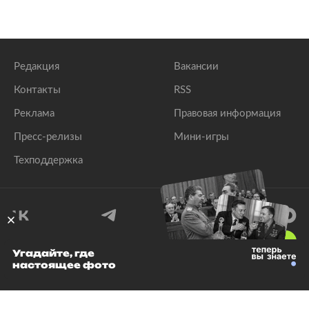
Редакция
Вакансии
Контакты
RSS
Реклама
Правовая информация
Пресс-релизы
Мини-игры
Техподдержка
18
+
Угадайте, где
настоящее фото
© 1999–2026 Все права защищены.
ООО «Лента.Ру»
Лента добра