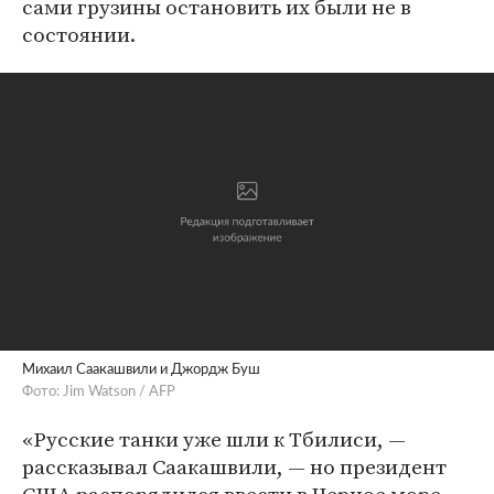
сами грузины остановить их были не в
состоянии.
Михаил Саакашвили и Джордж Буш
Фото: Jim Watson / AFP
«Русские танки уже шли к Тбилиси, —
рассказывал Саакашвили, — но президент