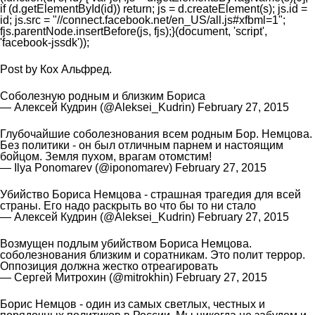
if (d.getElementById(id)) return; js = d.createElement(s); js.id =
id; js.src = "//connect.facebook.net/en_US/all.js#xfbml=1";
fjs.parentNode.insertBefore(js, fjs);}(document, 'script',
'facebook-jssdk'));
Post
by
Кох Альфред
.
Соболезную родным и близким Бориса
— Алексей Кудрин (@Aleksei_Kudrin)
February 27, 2015
Глубочайшие соболезнования всем родным Бор. Немцова.
Без политики - он был отличным парнем и настоящим
бойцом. Земля пухом, врагам отомстим!
— Ilya Ponomarev (@iponomarev)
February 27, 2015
Убийство Бориса Немцова - страшная трагедия для всей
страны. Его надо раскрыть во что бы то ни стало
— Алексей Кудрин (@Aleksei_Kudrin)
February 27, 2015
Возмущен подлым убийством Бориса Немцова.
соболезнования близким и соратникам. Это полит террор.
Оппозиция должна жестко отреагировать
— Сергей Митрохин (@mitrokhin)
February 27, 2015
Борис Немцов - один из самых светлых, честных и