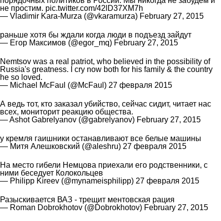
порядочных политиков в России. Мы никогда не забудем и
не простим.
pic.twitter.com/42lD37XM7h
— Vladimir Kara-Murza (@vkaramurza)
February 27, 2015
раньше хотя бы ждали когда люди в подъезд зайдут
— Егор Максимов (@egor_mq)
February 27, 2015
Nemtsov was a real patriot, who believed in the possibility of
Russia's greatness. I cry now both for his family & the country
he so loved.
— Michael McFaul (@McFaul)
27 февраля 2015
А ведь тот, кто заказал убийство, сейчас сидит, читает нас
всех, мониторит реакцию общества.
— Ashot Gabrelyanov (@gabrelyanov)
February 27, 2015
у кремля гаишники останавливают все белые машины
— Митя Алешковский (@aleshru)
27 февраля 2015
На место гибели Немцова приехали его родственники, с
ними беседует Колокольцев
— Philipp Kireev (@mynameisphilipp)
27 февраля 2015
Разыскивается ВАЗ - трещит ментовская рация
— Roman Dobrokhotov (@Dobrokhotov)
February 27, 2015