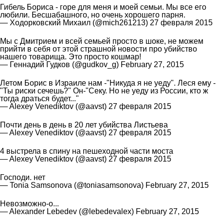
Гибель Бориса - горе для меня и моей семьи. Мы все его
любили. Бесшабашного, но очень хорошего парня.
— Ходорковский Михаил (@mich261213)
27 февраля 2015
Мы с Дмитрием и всей семьей просто в шоке, не можем
прийти в себя от этой страшной новости про убийство
нашего товарища. Это просто кошмар!
— Геннадий Гудков (@gudkov_g)
February 27, 2015
Летом Борис в Израиле нам -"Никуда я не уеду". Леся ему -
"Ты риски сечешь?" Он-"Секу. Но не уеду из России, кто ж
тогда драться будет..."
— Alexey Venediktov (@aavst)
27 февраля 2015
Почти день в день в 20 лет убийства Листьева
— Alexey Venediktov (@aavst)
27 февраля 2015
4 выстрела в спину на пешеходной части моста
— Alexey Venediktov (@aavst)
27 февраля 2015
Господи. нет
— Tonia Samsonova (@toniasamsonova)
February 27, 2015
Невозможно-о...
— Alexander Lebedev (@lebedevalex)
February 27, 2015