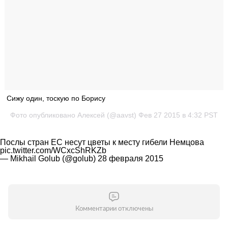
Сижу один, тоскую по Борису
Фото опубликовано Алексей (@aavst) Фев 27 2015 в 4:32 PST
Послы стран ЕС несут цветы к месту гибели Немцова
pic.twitter.com/WCxcShRKZb
— Mikhail Golub (@golub)
28 февраля 2015
Комментарии отключены