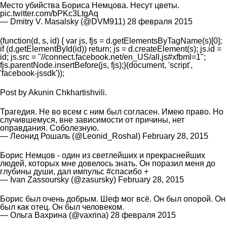
Место убийства Бориса Немцова. Несут цветы.
pic.twitter.com/bPKc3LtgAq
— Dmitry V. Masalsky (@DVM911)
28 февраля 2015
(function(d, s, id) { var js, fjs = d.getElementsByTagName(s)[0];
if (d.getElementById(id)) return; js = d.createElement(s); js.id =
id; js.src = "//connect.facebook.net/en_US/all.js#xfbml=1";
fjs.parentNode.insertBefore(js, fjs);}(document, 'script',
'facebook-jssdk'));
Post
by
Akunin Chkhartishvili
.
Трагедия. Не во всем с ним был согласен. Имею право. Но
случившемуся, вне зависимости от причины, нет
оправдания. Соболезную.
— Леонид Рошаль (@Leonid_Roshal)
February 28, 2015
Борис Немцов - один из светлейших и прекраснейших
людей, которых мне довелось знать. Он поразил меня до
глубины души, дал импульс
#спасибо
+
— Ivan Zassoursky (@zasursky)
February 28, 2015
Борис был очень добрым. Шеф мог всё. Он был опорой. Он
был как отец. Он был человеком.
— Ольга Вахрина (@vaxrina)
28 февраля 2015