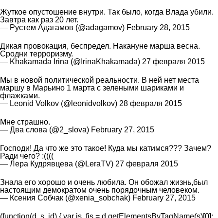
Жуткое опустошение внутри. Так было, когда Влада убили.
Завтра как раз 20 лет.
— Рустем Адагамов (@adagamov)
February 28, 2015
Дикая провокация, беспредел. Накануне марша весна.
Сродни терроризму.
— Khakamada Irina (@IrinaKhakamada)
27 февраля 2015
Мы в новой политической реальности. В ней нет места
маршу в Марьино 1 марта с зелеными шариками и
флажками.
— Leonid Volkov (@leonidvolkov)
28 февраля 2015
Мне страшно.
— Два слова (@2_slova)
February 27, 2015
Господи! Да что же это такое! Куда мы катимся??? Зачем?
Ради чего? :((((
— Лера Кудрявцева (@LeraTV)
27 февраля 2015
Знала его хорошо и очень любила. Он обожал жизнь,был
настоящим демократом очень порядочным человеком.
— Ксения Собчак (@xenia_sobchak)
February 27, 2015
(function(d, s, id) { var js, fjs = d.getElementsByTagName(s)[0];