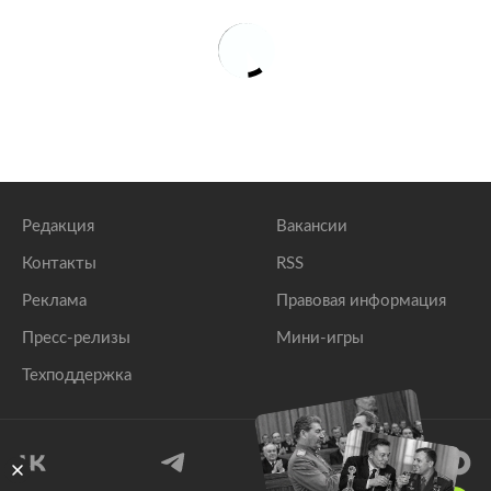
Редакция
Вакансии
Контакты
RSS
Реклама
Правовая информация
Пресс-релизы
Мини-игры
Техподдержка