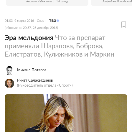
Англия — Кубок лиги
|
1-й раунд
Альфа-Банк Российская 
01:03, 9 марта 2016
Спорт
(обновлено: 20:37, 23 декабря 2016)
Эра мельдония
Что за препарат
применяли Шарапова, Боброва,
Елистратов, Кулижников и Маркин
Михаил Потапов
Ринат Салахетдинов
(Руководитель отдела «Спорт»)