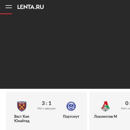
11
A
3 : 1
0 
Матч завершён
Матч з
Вест Хэм
Портсмут
Локомотив М
Юнайтед