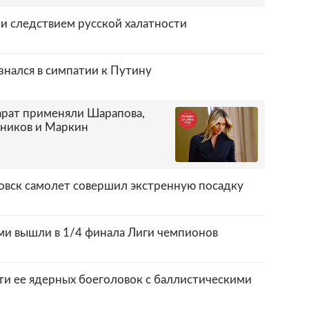
ли следствием русской халатности
нался в симпатии к Путину
арат применяли Шарапова,
жников и Маркин
овск самолет совершил экстренную посадку
ыми вышли в 1/4 финала Лиги чемпионов
ти ее ядерных боеголовок с баллистическими