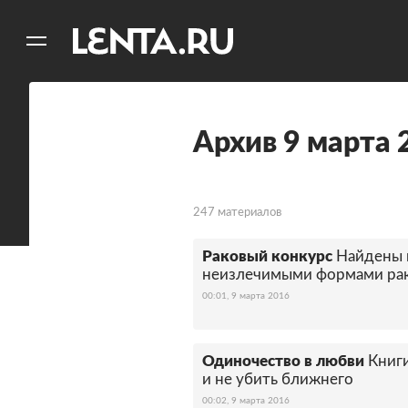
11
A
Архив 9 марта 
247 материалов
Раковый конкурс
Найдены 
неизлечимыми формами ра
00:01, 9 марта 2016
Одиночество в любви
Книги
и не убить ближнего
00:02, 9 марта 2016