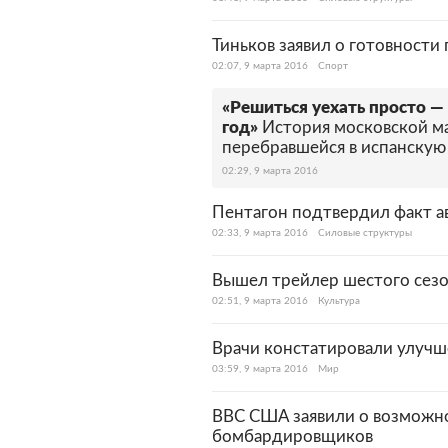
Тиньков заявил о готовност
02:07, 9 марта 2016
Спорт
«Решиться уехать просто —
год»
История московской м
перебравшейся в испанскую
02:29, 9 марта 2016
Пентагон подтвердил факт а
02:33, 9 марта 2016
Силовые структуры
Вышел трейлер шестого сезо
02:51, 9 марта 2016
Культура
Врачи констатировали улучш
03:59, 9 марта 2016
Мир
ВВС США заявили о возможн
бомбардировщиков