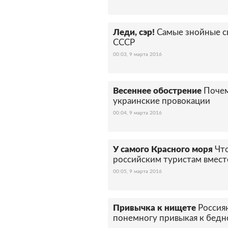
Леди, сэр!
Самые знойные с
СССР
00:03, 9 марта 2016
Весеннее обострение
Почем
украинские провокации
00:04, 9 марта 2016
У самого Красного моря
Чт
российским туристам вмест
00:05, 9 марта 2016
Привычка к нищете
Россия
понемногу привыкая к бедн