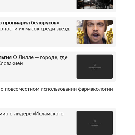
ио пропиарил белорусов»
ности их масок среди звезд
льгия
О Лилле — городе, где
Словакией
а о повсеместном использовании фармакологии
 мир о лидере «Исламского