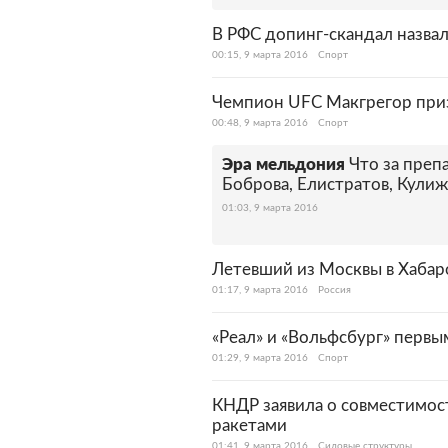
В РФС допинг-скандал назва
00:15, 9 марта 2016
Спорт
Чемпион UFC Макгрегор приз
00:48, 9 марта 2016
Спорт
Эра мельдония
Что за преп
Боброва, Елистратов, Кули
01:03, 9 марта 2016
Летевший из Москвы в Хабар
01:17, 9 марта 2016
Россия
«Реал» и «Вольфсбург» перв
01:29, 9 марта 2016
Спорт
КНДР заявила о совместимос
ракетами
01:41, 9 марта 2016
Силовые структуры