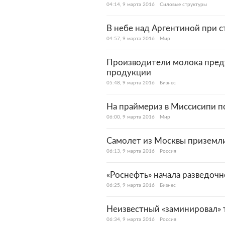
04:14, 9 марта 2016
Силовые структуры
В небе над Аргентиной при 
04:57, 9 марта 2016
Мир
Производители молока преду
продукции
05:48, 9 марта 2016
Бизнес
На праймериз в Миссисипи п
06:00, 9 марта 2016
Мир
Самолет из Москвы приземли
06:13, 9 марта 2016
Россия
«Роснефть» начала разведоч
06:25, 9 марта 2016
Бизнес
Неизвестный «заминировал» 
06:34, 9 марта 2016
Россия