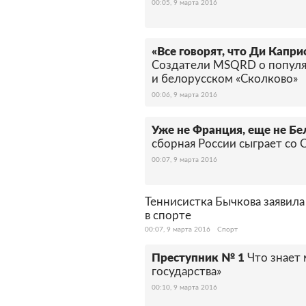
00:05, 9 марта 2016
«Все говорят, что Ди Капр
Создатели MSQRD о популяр
и белорусском «Сколково»
00:06, 9 марта 2016
Уже не Франция, еще не Бе
сборная России сыграет со 
00:07, 9 марта 2016
Теннисистка Бычкова заявил
в спорте
00:07, 9 марта 2016
Спорт
Преступник № 1
Что знает
государства»
00:10, 9 марта 2016