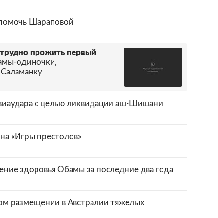
и помочь Шараповой
 трудно прожить первый
амы-одиночки,
 Саламанку
виаудара с целью ликвидации аш-Шишани
на «Игры престолов»
ение здоровья Обамы за последние два года
ом размещении в Австралии тяжелых