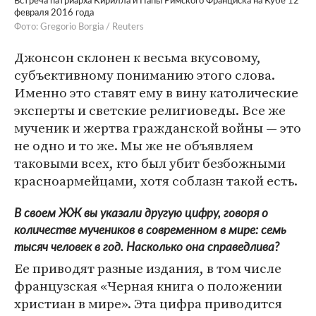
Встреча патриарха Кирилла и Папы Римского Франциска на Кубе 12
февраля 2016 года
Фото: Gregorio Borgia / Reuters
Джонсон склонен к весьма вкусовому,
субъективному пониманию этого слова.
Именно это ставят ему в вину католические
эксперты и светские религиоведы. Все же
мученик и жертва гражданской войны — это
не одно и то же. Мы же не объявляем
таковыми всех, кто был убит безбожными
красноармейцами, хотя соблазн такой есть.
В своем ЖЖ вы указали другую цифру, говоря о
количестве мучеников в современном в мире: семь
тысяч человек в год. Насколько она справедлива?
Ее приводят разные издания, в том числе
французская «Черная книга о положении
христиан в мире». Эта цифра приводится