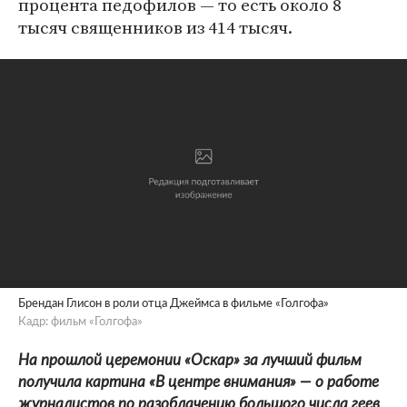
процента педофилов — то есть около 8
тысяч священников из 414 тысяч.
Брендан Глисон в роли отца Джеймса в фильме «Голгофа»
Кадр: фильм «Голгофа»
На прошлой церемонии «Оскар» за лучший фильм
получила картина «В центре внимания» — о работе
журналистов по разоблачению большого числа геев