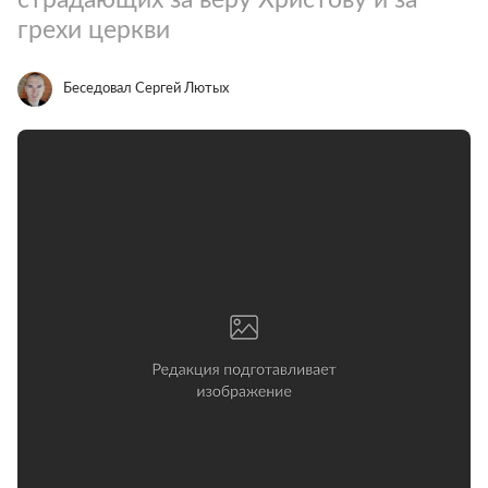
грехи церкви
Беседовал Сергей Лютых