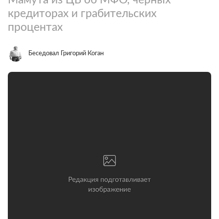
кредиторах и грабительских
процентах
Беседовал Григорий Коган