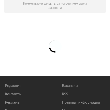
Комментарии закрыты за истечением срока
давности
Редакция
Вакансии
Контакты
RSS
Реклама
Правовая информация