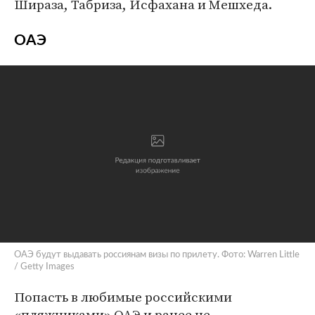
Шираза, Табриза, Исфахана и Мешхеда.
ОАЭ
ОАЭ будут выдавать россиянам визы по прилету. Фото: Warren Little
/ Getty Images
Попасть в любимые российскими
«пляжниками» ОАЭ и ранее не