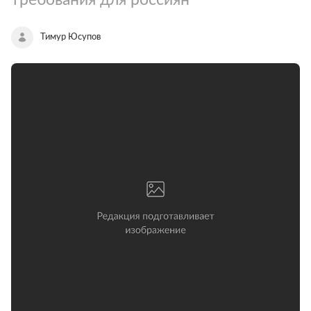
Тимур Юсупов