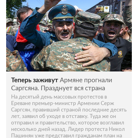
Теперь заживут
Армяне прогнали
Саргсяна. Празднует вся страна
На десятый день массовых протестов в
Ереване премьер-министр Армении Серж
Саргсян, правивший страной последние десять
лет, заявил об уходе в отставку. Туда же он
отправил и правительство, которое возглавил
несколько дней назад. Лидер протеста Никол
Пашинян уже представил гражданам план на