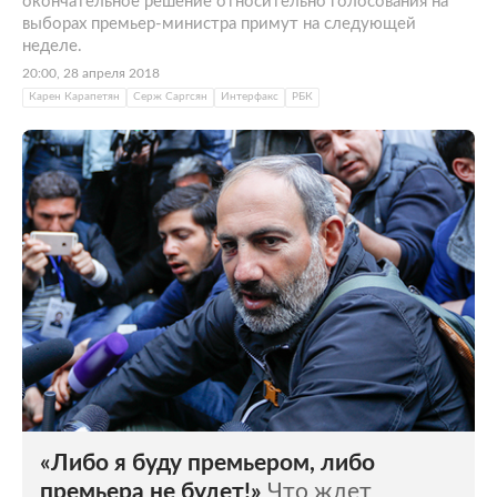
окончательное решение относительно голосования на
выборах премьер-министра примут на следующей
неделе.
20:00, 28 апреля 2018
Карен Карапетян
Серж Саргсян
Интерфакс
РБК
«Либо я буду премьером, либо
премьера не будет!»
Что ждет