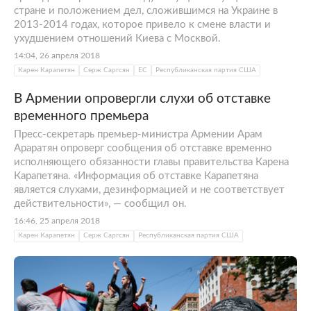
стране и положением дел, сложившимся на Украине в
2013-2014 годах, которое привело к смене власти и
ухудшением отношений Киева с Москвой.
14:04, 26 апреля 2018
Карен Карапетян
Серж Саргсян
ЕС
Республиканская партия США
В Армении опровергли слухи об отставке
временного премьера
Пресс-секретарь премьер-министра Армении Арам
Араратян опроверг сообщения об отставке временно
исполняющего обязанности главы правительства Карена
Карапетяна. «Информация об отставке Карапетяна
является слухами, дезинформацией и не соответствует
действительности», — сообщил он.
16:46, 25 апреля 2018
Карен Карапетян
Серж Саргсян
Республиканская партия США