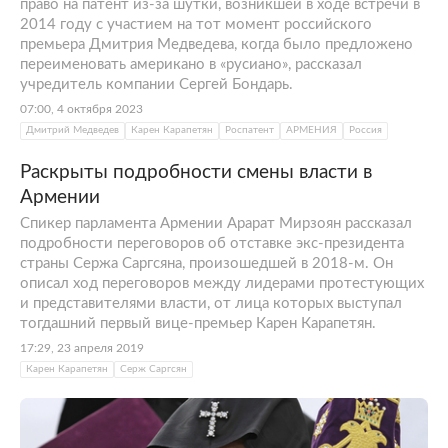
право на патент из-за шутки, возникшей в ходе встречи в
2014 году с участием на тот момент российского
премьера Дмитрия Медведева, когда было предложено
переименовать американо в «русиано», рассказал
учредитель компании Сергей Бондарь.
07:00, 4 октября 2023
Дмитрий Медведев
Карен Карапетян
Роспатент
АРМЕНИЯ
Россия
Раскрыты подробности смены власти в
Армении
Спикер парламента Армении Арарат Мирзоян рассказал
подробности переговоров об отставке экс-президента
страны Сержа Саргсяна, произошедшей в 2018-м. Он
описал ход переговоров между лидерами протестующих
и представителями власти, от лица которых выступал
тогдашний первый вице-премьер Карен Карапетян.
17:29, 23 апреля 2019
Карен Карапетян
Серж Саргсян