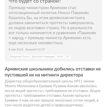
Что будет со страной?
Премьер-министром Армении стал
оппозиционный политик Никол Пашинян.
Казалось бы, на этом армянская интрига
должна закончиться: протесты завершились,
их лидер возглавил страну. Но в реальности
все только начинается: в уравнении «Пашинян
+ народ = премьер-министр Армении» есть
еще несколько неизвестных.
8 мая 2018
Бывший СССР
Владимир Путин
Дмитрий Медведев
ЕАЭС
ЕС
Армянские школьники добились отставки не
пустившей их на митинги директора
Директор общеобразовательной школы №11 имени
Монте Мелконяна в Ереване Рузанна Азизян уволилась
после акций протеста с требованием ее отставки. Акция
протеста с требованием отставки Азизян прошла в
Ереване 4 мая, на нее пришли несколько сотен людей, в
том числе родители детей и правозащитники.