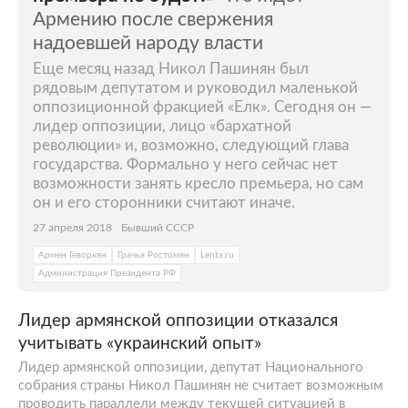
Армению после свержения
надоевшей народу власти
Еще месяц назад Никол Пашинян был
рядовым депутатом и руководил маленькой
оппозиционной фракцией «Елк». Сегодня он —
лидер оппозиции, лицо «бархатной
революции» и, возможно, следующий глава
государства. Формально у него сейчас нет
возможности занять кресло премьера, но сам
он и его сторонники считают иначе.
27 апреля 2018
Бывший СССР
Армен Геворкян
Грачья Ростомян
Lenta.ru
Администрация Президента РФ
Лидер армянской оппозиции отказался
учитывать «украинский опыт»
Лидер армянской оппозиции, депутат Национального
собрания страны Никол Пашинян не считает возможным
проводить параллели между текущей ситуацией в