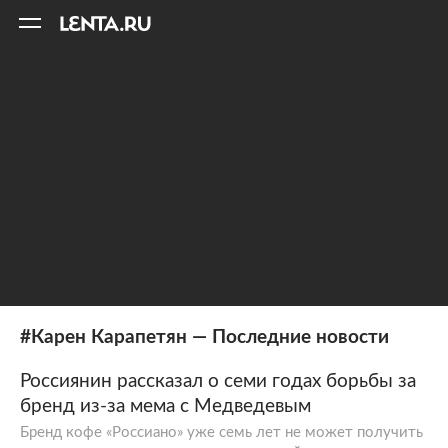
11
A
#Карен Карапетян — Последние новости
Россиянин рассказал о семи годах борьбы за
бренд из-за мема с Медведевым
Бренд кофе «Россиано» уже семь лет не может получить