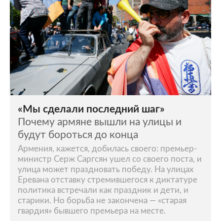
«Мы сделали последний шаг»
Почему армяне вышли на улицы и
будут бороться до конца
Армения, кажется, добилась своего: премьер-
министр Серж Саргсян ушел со своего поста, и
улица может праздновать победу. На улицах
Еревана отставку стремившегося к диктатуре
политика встречали как праздник и дети, и
старики. Но борьба не закончена — «старая
гвардия» бывшего премьера на месте.