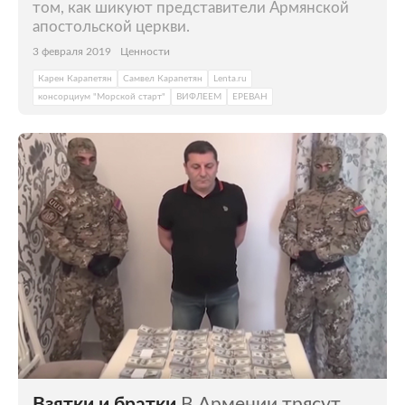
том, как шикуют представители Армянской
апостольской церкви.
3 февраля 2019
Ценности
Карен Карапетян
Самвел Карапетян
Lenta.ru
консорциум "Морской старт"
ВИФЛЕЕМ
ЕРЕВАН
Взятки и братки
В Армении трясут