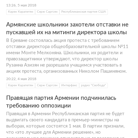
13:26, 5 мая 2018
Карен Карапетян
Серж Саргсян
Республиканская партия США
Армянские школьники захотели отставки не
пускавшей их на митинги директора школы
В Ереване состоялась акция протеста с требованием
отставки директора общеобразовательной школы №11
имени Монте Мелконяна. Школьники, их родители и
правозащитники утверждают, что директор школы
Рузанна Азизян не разрешала учащимся участвовать в
акциях протеста, организованных Николом Пашиняном.
20:22, 4 мая 2018
Карен Карапетян
Серж Саргсян
Интерфакс
радио "Свобода"
Правящая партия Армении подчинилась
требованию оппозиции
Правящая в Армении Республиканская партия не будет
выдвигать своего кандидата в премьер-министры на
выборах, которые состоятся 1 мая. В партии признали,
что «это лучшее для Армении решение», но