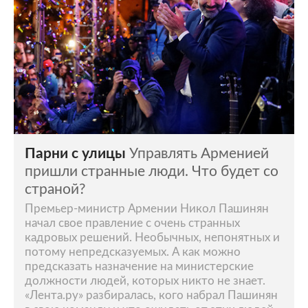
Парни с улицы
Управлять Арменией
пришли странные люди. Что будет со
страной?
Премьер-министр Армении Никол Пашинян
начал свое правление с очень странных
кадровых решений. Необычных, непонятных и
потому непредсказуемых. А как можно
предсказать назначение на министерские
должности людей, которых никто не знает.
«Лента.ру» разбиралась, кого набрал Пашинян