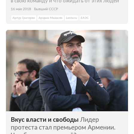
в свою команду и что ожидать от этих людей
16 мая 2018
Бывший СССР
Артур Григорян
Арцвик Минасян
Lenta.ru
ЕАЭС
Вкус власти и свободы
Лидер
протеста стал премьером Армении.