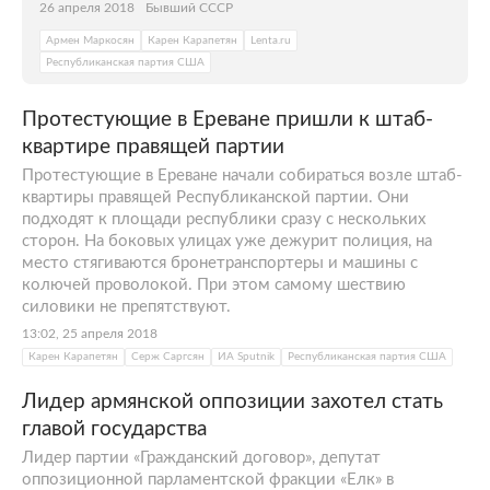
26 апреля 2018
Бывший СССР
Армен Маркосян
Карен Карапетян
Lenta.ru
Республиканская партия США
Протестующие в Ереване пришли к штаб-
квартире правящей партии
Протестующие в Ереване начали собираться возле штаб-
квартиры правящей Республиканской партии. Они
подходят к площади республики сразу с нескольких
сторон. На боковых улицах уже дежурит полиция, на
место стягиваются бронетранспортеры и машины с
колючей проволокой. При этом самому шествию
силовики не препятствуют.
13:02, 25 апреля 2018
Карен Карапетян
Серж Саргсян
ИА Sputnik
Республиканская партия США
Лидер армянской оппозиции захотел стать
главой государства
Лидер партии «Гражданский договор», депутат
оппозиционной парламентской фракции «Елк» в