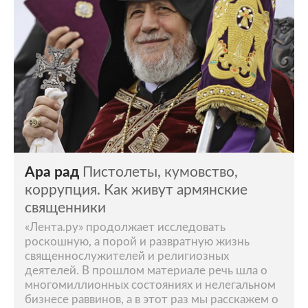
Ара рад
Пистолеты, кумовство,
коррупция. Как живут армянские
священники
«Лента.ру» продолжает исследовать
роскошную, а порой и развратную жизнь
священнослужителей и религиозных
деятелей. В прошлом материале речь шла о
многомиллионных состояниях и нелегальном
бизнесе раввинов, а в этот раз мы расскажем о