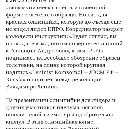
майках с хештегом
#вкоммунизмесмыслесть и в военной
форме советского образца. Но хит дня —
красная олимпийка, которую до съезда еще
не видел лидер КПРФ. Координатор раздает
молодежи инструкции: «Будет сигнал, вы
проходите в зал, потом повернетесь спиной
к Геннадию Андреевичу, а там…!» Он
поднимает на всеобщее обозрение образец
толстовки, на спине которой крупная
надпись «Leninist Komsomol — ЛКСМ РФ —
Russia» и портрет вождя революции
Владимира Ленина.
На презентации олимпийки для лидера и
других участников пленума Зюганов
получил свой экземпляр и одобрительно
кивнул. В этих олимпийках юные
коммунисты поедут на Всемирный