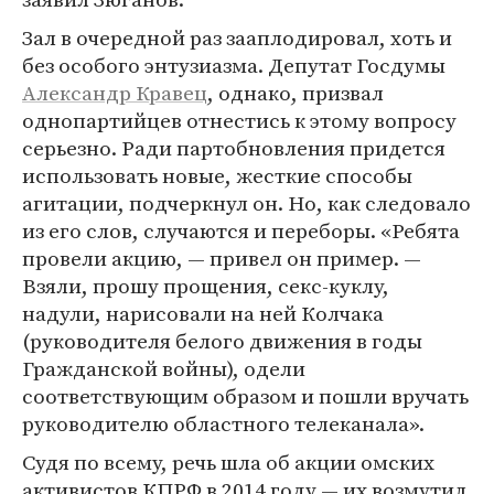
Зал в очередной раз зааплодировал, хоть и
без особого энтузиазма. Депутат Госдумы
Александр Кравец
, однако, призвал
однопартийцев отнестись к этому вопросу
серьезно. Ради партобновления придется
использовать новые, жесткие способы
агитации, подчеркнул он. Но, как следовало
из его слов, случаются и переборы. «Ребята
провели акцию, — привел он пример. —
Взяли, прошу прощения, секс-куклу,
надули, нарисовали на ней Колчака
(руководителя белого движения в годы
Гражданской войны), одели
соответствующим образом и пошли вручать
руководителю областного телеканала».
Судя по всему, речь шла об акции омских
активистов КПРФ в 2014 году — их возмутил