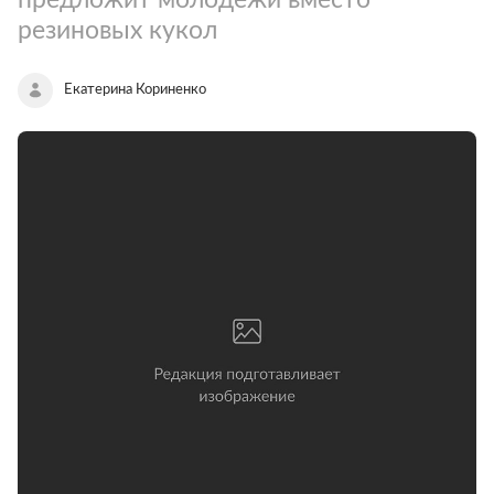
резиновых кукол
Екатерина Кориненко