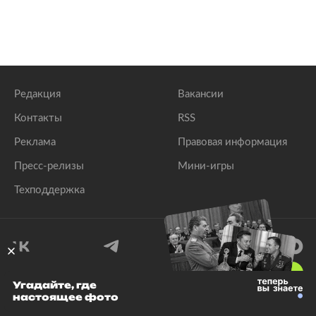
Редакция
Вакансии
Контакты
RSS
Реклама
Правовая информация
Пресс-релизы
Мини-игры
Техподдержка
18
+
Угадайте, где
настоящее фото
© 1999–2026 Все права защищены.
ООО «Лента.Ру»