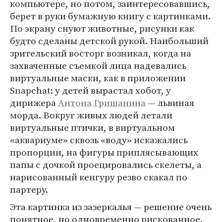
компьютере, но потом, заинтересовавшись,
берет в руки бумажную книгу с картинками.
По экрану снуют животные, рисунки как
будто сделаны детской рукой. Наибольший
зрительский восторг возникал, когда на
захваченные съемкой лица надевались
виртуальные маски, как в приложении
Snapchat: у детей вырастал хобот, у
дирижера
Антона Гришанина
— львиная
морда. Вокруг живых людей летали
виртуальные птички, в виртуальном
«аквариуме» сквозь «воду» искажались
пропорции, на фигуры приплясывающих
папы с дочкой проецировались скелеты, а
нарисованный кенгуру резво скакал по
партеру.
Эта картинка из зазеркалья — решение очень
понятное, но одновременно рискованное.