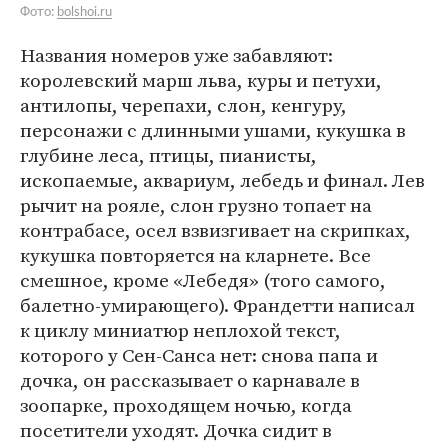
Фото:
bolshoi.ru
Названия номеров уже забавляют:
королевский марш льва, куры и петухи,
антилопы, черепахи, слон, кенгуру,
персонажи с длинными ушами, кукушка в
глубине леса, птицы, пианисты,
ископаемые, аквариум, лебедь и финал. Лев
рычит на рояле, слон грузно топает на
контрабасе, осел взвизгивает на скрипках,
кукушка повторяется на кларнете. Все
смешное, кроме «Лебедя» (того самого,
балетно-умирающего). Франдетти написал
к циклу миниатюр неплохой текст,
которого у Сен-Санса нет: снова папа и
дочка, он рассказывает о карнавале в
зоопарке, проходящем ночью, когда
посетители уходят. Дочка сидит в