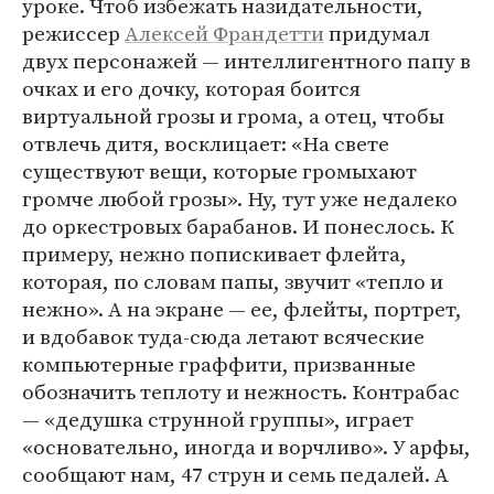
уроке. Чтоб избежать назидательности,
режиссер
Алексей Франдетти
придумал
двух персонажей — интеллигентного папу в
очках и его дочку, которая боится
виртуальной грозы и грома, а отец, чтобы
отвлечь дитя, восклицает: «На свете
существуют вещи, которые громыхают
громче любой грозы». Ну, тут уже недалеко
до оркестровых барабанов. И понеслось. К
примеру, нежно попискивает флейта,
которая, по словам папы, звучит «тепло и
нежно». А на экране — ее, флейты, портрет,
и вдобавок туда-сюда летают всяческие
компьютерные граффити, призванные
обозначить теплоту и нежность. Контрабас
— «дедушка струнной группы», играет
«основательно, иногда и ворчливо». У арфы,
сообщают нам, 47 струн и семь педалей. А