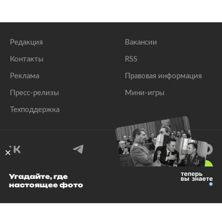
Редакция
Вакансии
Контакты
RSS
Реклама
Правовая информация
Пресс-релизы
Мини-игры
Техподдержка
18
+
Угадайте, где
настоящее фото
© 1999–2026 Все права защищены.
ООО «Лента.Ру»
Лента добра