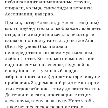
публика видит анимационные струны,
спирали, кольца, синусоиды и воронки.
Ассоциации, наверно.
Правда, актер
Александр Арсентьев
(папа)
как-то неубедительно изображал любящего
отца, да и дикция подкачала: некоторые
слова он попросту глотал. Дочка же Аня
(Лиза Бугулова) была мила и
непосредственна в своем музыкальном
любопытстве. Вот только перманентное
сидение семьи на лесенке, ведущей на
сцену (она же — условный чердак
заброшенного дома) динамики зрелищу не
прибавило. Задремавший рядом с автором
этих строк ребенок — тому доказательство.
Да героиня и сама, проговорив с отцом
«всю ночь», заснула на фуге. Не то чтобы
такое режиссерское решение стало