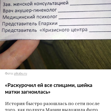
Фото:
pikabu.ru
«Раскурочил ей все спицами, шейка
матки загноилась»
История быстро разошлась по сети после
того, как подруга Марии выложила фото