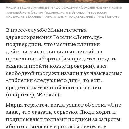
Акция в защиту жизни детей до рождения «Сохрани жизнь» у храма
преподобного Сергия Радонежского в Высоко-Петровском
монастыре в Москве. Фото: Михаил Воскресенский / РИА Новости
В пресс-службе Министерства
здравоохранения России «Ленте.ру»
подтвердили, что частные клиники
действительно лишили лицензий на
проведение абортов (им придется подать
заявки и пройти новые проверки), а из
свободной продажи изъяли так называемые
«таблетки следующего дня», то есть
средства экстренной контрацепции
(например, Женале).
Мария теряется, когда узнает об этом. «Я не
знаю, что сказать, серьезно. Люди ходят и
подписывают толпами подписи за запреты
абортов, видя все в розовом свете: все