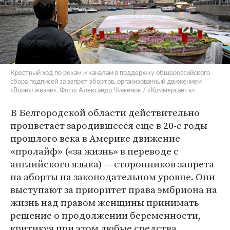
Крестный ход по рекам и каналам в поддержку общероссийского
сбора подписей за запрет абортов, организованный движением
«Воины жизни». Фото: Александр Чиженок / «Коммерсантъ»
В Белгородской области действительно
процветает зародившееся еще в 20-е годы
прошлого века в Америке движение
«пролайф» («за жизнь» в переводе с
английского языка) — сторонников запрета
на аборты на законодательном уровне. Они
выступают за приоритет права эмбриона на
жизнь над правом женщины принимать
решение о продолжении беременности,
критикуя при этом любые средства