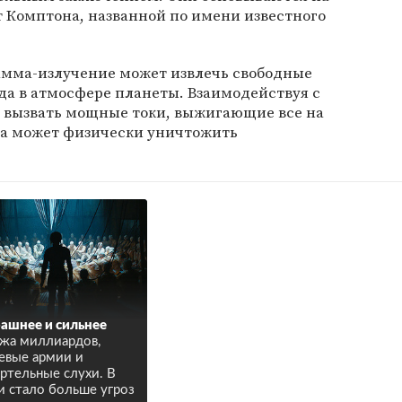
т Комптона, названной по имени известного
гамма-излучение может извлечь свободные
ода в атмосфере планеты. Взаимодействуя с
 вызвать мощные токи, выжигающие все на
мба может физически уничтожить
ашнее и сильнее
жа миллиардов,
евые армии и
ртельные слухи. В
и стало больше угроз