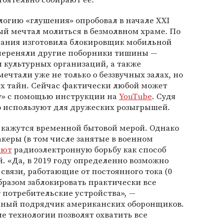
логию «глушения» опробовал в начале ХХI
ый мечтал молиться в безмолвном храме. По
мпания изготовила блокировщик мобильной
у переняли другие поборники тишины —
 культурных организаций, а также
ечтали уже не только о беззвучных залах, но
х тайн. Сейчас фактически любой может
у» с помощью инструкции на
YouTube
. Судя
о используют для дружеских розыгрышей.
 кажутся временной бытовой мерой. Однако
керы (в том числе занятые в военном
ают
радиоэлектронную борьбу как способ
. «Да, в 2019 году определенно возможно
связи, работающие от постоянного тока (0
образом заблокировать практически все
 потребительские устройства», —
мный подрядчик американских оборонщиков.
е технологии позволят охватить все