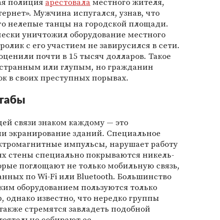
кая полиция
арестовала
местного жителя,
ернет». Мужчина испугался, узнав, что
го нелепые танцы на городской площади.
чески уничтожил оборудование местного
олик с его участием не завирусился в сети.
ценили почти в 15 тысяч долларов. Такое
 странным или глупым, но гражданин
к в своих преступных порывах.
табы
ей связи знаком каждому — это
ли экранирование зданий. Специальное
ктромагнитные импульсы, нарушает работу
ях стены специально покрываются никель-
рые поглощают не только мобильную связь,
нных по Wi-Fi или Bluetooth. Большинство
аким оборудованием пользуются только
, однако известно, что нередко группы
также стремятся завладеть подобной
оятельно собирают ее.