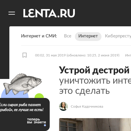
11
A
Интернет и СМИ
Все
Интернет
Киберпрест
00:02, 31 мая 2019
(обновлено: 10:25, 2 июня 2019)
Ин
Устрой дестрой
уничтожить инте
это сделать
Если сырая рыба пахнет
Софья Кадочникова
«рыбой», ее лучше не есть!