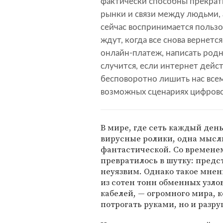
фактически способны прекрат
рынки и связи между людьми, 
сейчас воспринимается пользо
ждут, когда все снова вернетс
онлайн-платеж, написать род
случится, если интернет дейс
бесповоротно лишить нас вс
возможных сценариях цифрово
В мире, где сеть каждый ден
вирусные ролики, одна мысль
фантастической. Со времен
превратилось в шутку: предс
неуязвим. Однако такое мнен
из сотен тонн обменных узло
кабелей, — огромного мира, 
потрогать руками, но и разру