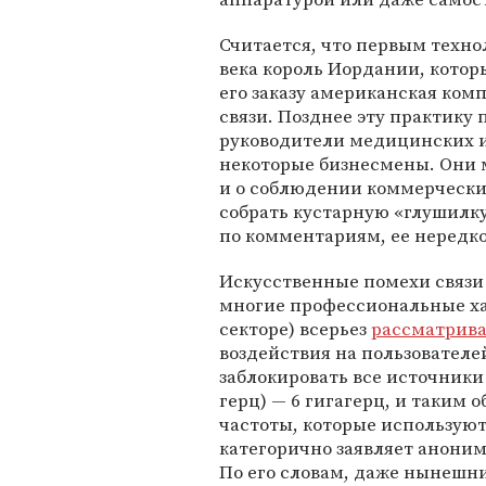
Считается, что первым техно
века король Иордании, котор
его заказу американская ко
связи. Позднее эту практик
руководители медицинских и
некоторые бизнесмены. Они м
и о соблюдении коммерчески
собрать кустарную «глушилк
по комментариям, ее нередк
Искусственные помехи связи
многие профессиональные ха
секторе) всерьез
рассматрив
воздействия на пользователей
заблокировать все источники 
герц) — 6 гигагерц, и таким 
частоты, которые используют
категорично заявляет анони
По его словам, даже нынешни