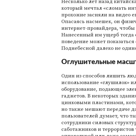
Несколько лет назад китайс
который мечтал «сломать инт
прохожие засняли на видео е
Опасаясь насмешек, он физи
интернет-провайдера, чтобы р
Нанесенный им ущерб тогда о
поведение может показаться
Поднебесной далеко не одино
Оглушительные масш
Один из способов лишить люд
использование «глушилок» и
оборудование, подающее эле
гаджетов. В некоторых здани
цинковыми пластинами, кото
но также мешают передаче да
пользователей думает, что т
сотрудники силовых структур
саботажников и террористов 
аппаратурой или даже самост