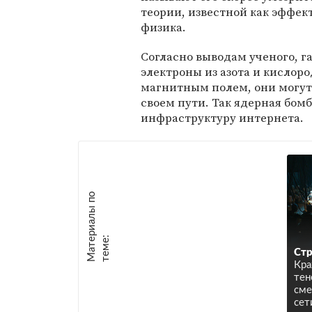
теории, известной как эффек
физика.
Согласно выводам ученого, 
электроны из азота и кислор
магнитным полем, они могут
своем пути. Так ядерная бо
инфраструктуру интернета.
М
а
т
р
и
а
л
ы
п
о
т
е
м
е
е
:
Стр
Кра
тен
сме
сет