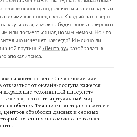
ить жизнь человечества. Рушатся финансовые
а невозможность подключиться к сети здесь и
вателями как конец света. Каждый раз юзеры
я на круги своя, и можно будет вновь совершить
ным или посмеяться над новым мемом. Но что
твительно исчезнет навсегда? И можно ли
емирной паутины?
«Лента.ру»
разобралась в
го апокалипсиса.
ь «взрывают» оптические иллюзии или
 отказаться от онлайн-доступа кажется
ем выражение «сломанный интернет»
тавляется, что этот виртуальный мир
ие ошибочно. Физически интернет состоит
в, центров обработки данных и сетевых
который потенциально можно не только
шить.