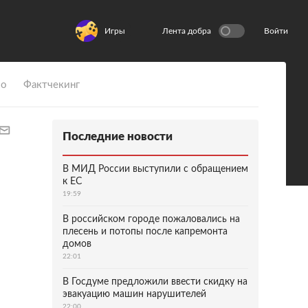
Игры
Лента добра
Войти
ио
Фактчекинг
Последние новости
В МИД России выступили с обращением
к ЕС
19:59
В российском городе пожаловались на
плесень и потопы после капремонта
домов
22:01
В Госдуме предложили ввести скидку на
эвакуацию машин нарушителей
22:00