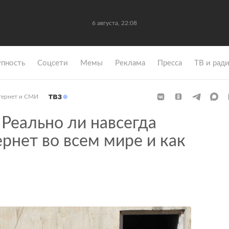
6 августа, 22:08
упность
Coцсети
Мемы
Реклама
Пресса
ТВ и рад
тернет и СМИ
Реально ли навсегда
рнет во всем мире и как