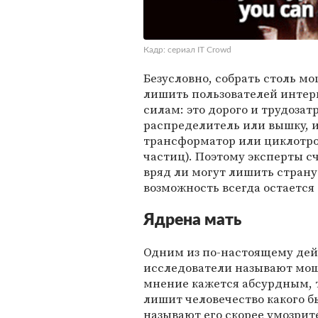
Кадр: сериал IT Crowd
Безусловно, собрать столь м
лишить пользователей интерн
силам: это дорого и трудозат
распределитель или вышку,
трансформатор или циклотро
частиц). Поэтому эксперты 
вряд ли могут лишить страну 
возможность всегда остается
Ядрена мать
Одним из по-настоящему де
исследователи называют мощ
мнение кажется абсурдным, 
лишит человечество какого б
называют его скорее умозри