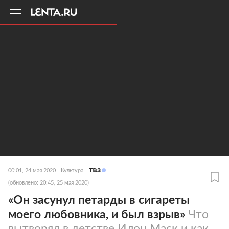
11
A
00:01, 24 мая 2020
Культура
(обновлено: 20:45, 25 мая 2020)
«Он засунул петарды в сигареты
моего любовника, и был взрыв»
Что
вытворял в детстве Илон Маск и как