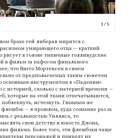
1
/
5
лом браке гей-либерал мирится с
расизмом умирающего отца — краткий
 рисует в голове типичные голливудские
ой в фильм за пафосом финального
е, что Вигго Мортенсен в своем
ельно от предполагаемых таким сюжетом
о основным инструментом в «Падении»
о с историей, сколько с материей времени —
еб, которые на этой ткани отпечатываются,
 поблекнуть, исчезнуть. Главным же
лешбэк — в прошлом, куда сознание раз за
вязь с реальностью Уиллиса, то
мыслять свои детство и юность Джона,
ина фильма. Более того, эти флешбэки чаще
характеры персонажей и природу их