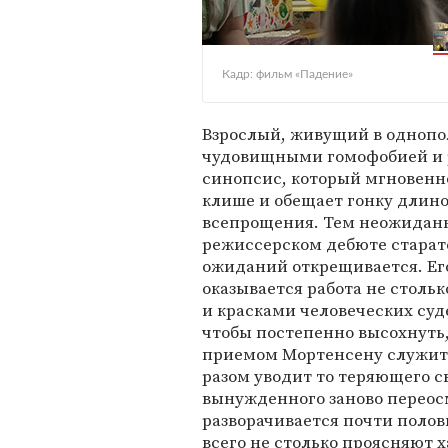
Кадр: фильм «Падение»
Взрослый, живущий в однопо
чудовищными гомофобией и 
синопсис, который мгновенно
клише и обещает гонку длин
всепрощения. Тем неожиданне
режиссерском дебюте старат
ожиданий открещивается. Ег
оказывается работа не стольк
и красками человеческих суд
чтобы постепенно высохнуть,
приемом Мортенсену служит ф
разом уводит то теряющего с
вынужденного заново переос
разворачивается почти полов
всего не столько проясняют 