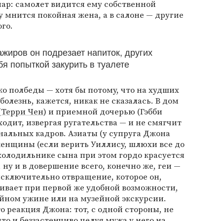
ар: самолет видится ему собственной
у мнится покойная жена, а в салоне — другие
го.
ажиров он подрезает напиток, других
я попыткой закурить в туалете
ко полбеды — хотя бы потому, что на худших
болезнь, кажется, никак не сказалась. В дом
(
Терри Чен
) и приемной дочерью (Гэбби
ходит, извергая ругательства — и не смягчит
нальных кадров. Азиаты (у супруга Джона
женщины (если верить Уиллису, шлюхи все до
 холодильнике сына при этом гордо красуется
 ну и в довершение всего, конечно же, геи —
исключительно отвращение, которое он,
учивает при первой же удобной возможности,
ейном ужине или на музейной экскурсии.
о реакция Джона: тот, с одной стороны, не
то и беззастенчиво целуя мужа у него на