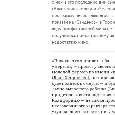
о нем в его последние дни сы
«Властелина колец» и «Зелено
программу несостоявшегося в 
показан на «Сандэнсе», в
Торон
ведущих фестивалей мира нет
получилось по-настоящему авто
недостатках кино.
«Прости, что я привел тебя в
умереть», — просит у своег
молодой фермер по имени Уил
(
Лэнс Хенриксен
), постарев
будет близок к смерти — и б
давно выросшего ребенка (Ви
придется вывезти родителя с
Калифорнию — не самая проста
несговорчивого характера ста
ухудшающегося состояния. В