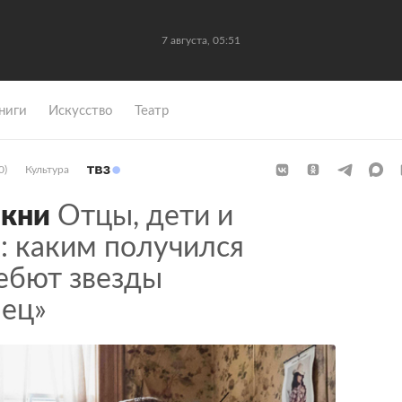
7 августа, 05:51
ниги
Искусство
Театр
0)
Культура
кни
Отцы, дети и
: каким получился
ебют звезды
лец»