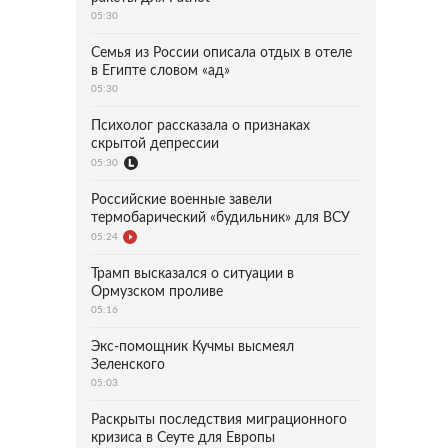
05:30
Семья из России описала отдых в отеле
в Египте словом «ад»
05:30
Психолог рассказала о признаках
скрытой депрессии
05:30
Российские военные завели
термобарический «будильник» для ВСУ
05:24
Трамп высказался о ситуации в
Ормузском проливе
05:16
Экс-помощник Кучмы высмеял
Зеленского
05:03
Раскрыты последствия миграционного
кризиса в Сеуте для Европы