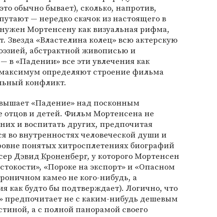
то обычно бывает), сколько, напротив,
утают — нередко скачок из настоящего в
 нужен Мортенсену как визуальная рифма,
. Звезда «Властелина колец» всю актерскую
оэзией, абстрактной живописью и
 в «Падении» все эти увлечения как
 максимум определяют строение фильма
альный конфликт.
озвышает «Падение» над посконным
 отцов и детей. Фильм Мортенсена не
них и воспитать других, предпочитая
ся во внутренностях человеческой души и
ровне понятых хитросплетениях биографий
ссер
Дэвид Кроненберг
, у которого Мортенсен
токости», «Пороке на экспорт» и «Опасном
ироничном камео не кого-нибудь, а
я как будто бы подтверждает). Логично, что
е» предпочитает не с каким-нибудь дешевым
тиной, а с полной панорамой своего