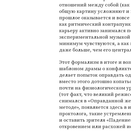
отношений между собой (как э
общую картину усложняют и п
прошлое оказывается и вовсе
как ритмический контрапункт
карьеру активно занимался п
экспериментальной музыкой —
минимум чувствуются, а как
даже больше, чем его центр
Этот формализм в итоге и в
шаблоном драмы о конфликте
делает попыток оправдать од
вместо этого дотошно копать
почти на физиологическом у
(тот факт, что великий режи
снимался в «Оправданной жес
методе», появляется здесь в 
проктолога, такие устремлени
и оставить зрителя «Падени
откровением или расхожей ис