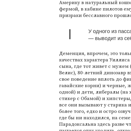
Америку в натуральный кошм
фермой, в кабине пилотов ем
призраки бесславного прошло
У одного из пасс
— выводит из себ
Деменция, впрочем, это толь
качествах характера Уиллиса 
сына, где тот живет с мужем 
Велис), 80-летний динозавр в
свое поведение вплоть до фи
гавайские корни) и черные, 
одной) и дети, либералы (на
стикер с Обамой) и хипстеры,
все они вызывают у старика 
более того, едко и остро озв
где бы ни находился, на сем
Парадоксальна здесь разве чт
пытается отцу угодить, откры