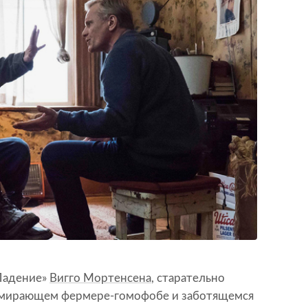
Падение»
Вигго Мортенсена
, старательно
умирающем фермере-гомофобе и заботящемся