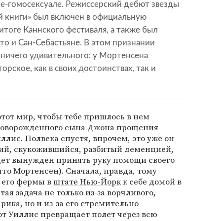
не-гомосексуале. Режиссерский дебют звезды
й книги» был включен в официальную
итоге Каннского фестиваля, а также был
то
и Сан-Себастьяне. В этом признании
 ничего удивительного: у Мортенсена
рское, как в своих достоинствах, так и
 этот мир, чтобы тебе пришлось в нем
о новорожденного сына Джона прощения
лис. Полвека спустя, впрочем, это уже он
ший, скукожившийся, разбитый деменцией,
удет вынужден принять руку помощи своего
гго Мортенсен). Сначала, правда, тому
 его фермы в
штате Нью-Йорк
к себе домой в
я задача не только из-за ворчливого,
рика, но и из-за его стремительно
от Уиллис превращает полет через всю