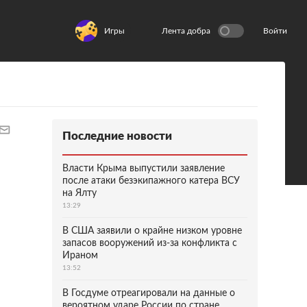
Игры
Лента добра
Войти
Последние новости
Власти Крыма выпустили заявление
после атаки безэкипажного катера ВСУ
на Ялту
13:29
В США заявили о крайне низком уровне
запасов вооружений из-за конфликта с
Ираном
13:52
В Госдуме отреагировали на данные о
вероятном ударе России по стране