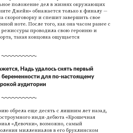
льное положение дел в жизнях окружающих
ните Джейн» обнажается только к финалу —
на скороговорку и спешит завершить свое
ной ноте. После того, как она часом ранее с
 режиссуры проводила свою героиню и
борта, такая концовка ощущается
ажется, Надь удалось снять первый
 беременности для по-настоящему
рокой аудитории
ию обрела еще десять с лишним лет назад,
, остроумного инди-дебюта «Крошечная
риал «Девочки», возможно, самый
ления миллениалов в его бруклинском