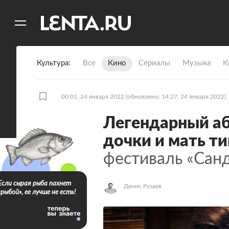
11
A
Культура
Все
Кино
Сериалы
Музыка
К
00:01, 24 января 2022
(обновлено: 14:27, 24 января 2022)
Легендарный аб
дочки и мать ти
фестиваль «Сан
Если сырая рыба пахнет
Денис Рузаев
«рыбой», ее лучше не есть!