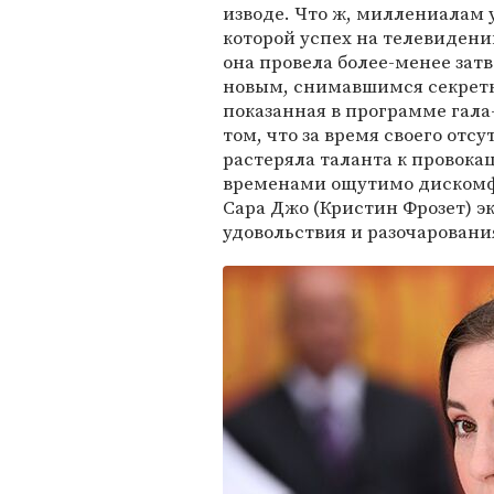
изводе. Что ж, миллениалам у
которой успех на телевидени
она провела более-менее зат
новым, снимавшимся секретно,
показанная в программе гала
том, что за время своего отс
растеряла таланта к провока
временами ощутимо дискомф
Сара Джо (Кристин Фрозет) э
удовольствия и разочаровани