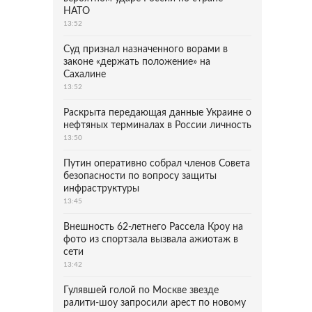
НАТО
13:52
Суд признал назначенного ворами в
законе «держать положение» на
Сахалине
13:52
Раскрыта передающая данные Украине о
нефтяных терминалах в России личность
13:50
Путин оперативно собрал членов Совета
безопасности по вопросу защиты
инфраструктуры
13:45
Внешность 62-летнего Рассела Кроу на
фото из спортзала вызвала ажиотаж в
сети
13:42
Гулявшей голой по Москве звезде
ралити-шоу запросили арест по новому