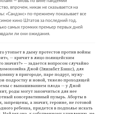
нлайн — вновь по вине пандемии
тво, впрочем, никак не сказывается на
ы: «Сандэнс» по-прежнему показывает все
симое кино Штатов за последний год.
ько самых громких премьер первых дней
равдали ли они ожидания.
го
утопает в дыму протестов против войны
рит», — кричит в лицо полицейским
о значит?» — задается вопросом случайно
 домохозяйка Джой (
Элизабет Бэнкс
), для
домику в пригороде, паре подруг, мужу-
ери-подростку и новой, тяжело проходящей
лемы с вынашиванием плода — у Джой
чит, роды могут закончиться для нее
уютный консервативный пузырь. Аборты в
, запрещены, а значит, героине, не готовой
дного ребенка, придется в подполье искать
. Найдет она, к собственному удивлению, не