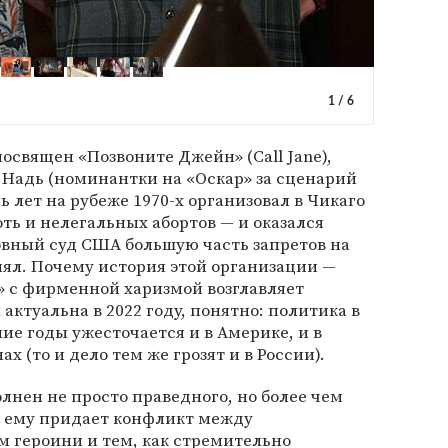
1
/
6
освящен «Позвоните Джейн» (Call Jane),
Надь (номинантки на «Оскар» за сценарий
мь лет на рубеже 1970-х организовал в Чикаго
оть и нелегальных абортов — и оказался
овный суд США большую часть запретов на
ял. Почему история этой организации —
» с фирменной харизмой возглавляет
актуальна в 2022 году, понятно: политика в
ие годы ужесточается и в Америке, и в
х (то и дело тем же грозят и в России).
нен не просто праведного, но более чем
е ему придает конфликт между
 героини и тем, как стремительно