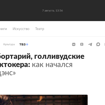
7 августа, 13:56
ниги
Искусство
Театр
Культура
ортарий, голливудские
ктокера:
как начался
дэнс»