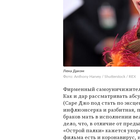
Лена Данэм
Фото: Anthony Harvey / Shutterstock / REX
Фирменный самоуничижител
Как и дар рассматривать абс
(Саре Джо под стать по эксц
инфлюэнсерка и разбитная, 
браков мать в исполнении в
дело, что, в отличие от пре
«Острой палки» кажется укор
фильма есть и коронавирус, 