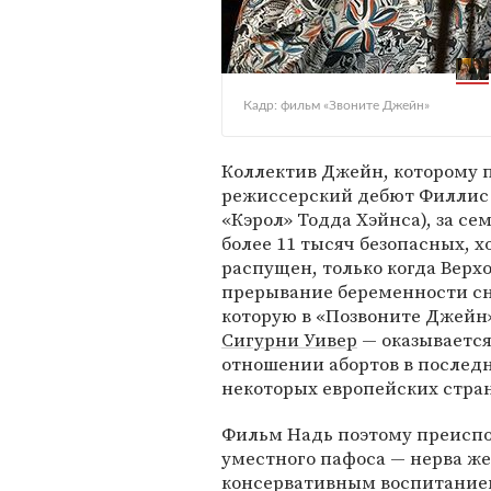
Кадр: фильм «Звоните Джейн»
Коллектив Джейн, которому п
режиссерский дебют Филлис 
«Кэрол» Тодда Хэйнса), за се
более 11 тысяч безопасных, х
распущен, только когда Верх
прерывание беременности сн
которую в «Позвоните Джейн
Сигурни Уивер
— оказывается 
отношении абортов в последн
некоторых европейских страна
Фильм Надь поэтому преиспол
уместного пафоса — нерва ж
консервативным воспитанием