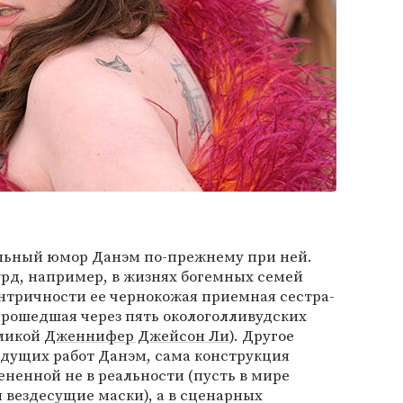
ьный юмор Данэм по-прежнему при ней.
урд, например, в жизнях богемных семей
ентричности ее чернокожая приемная сестра-
прошедшая через пять окологолливудских
еликой
Дженнифер Джейсон Ли
). Другое
дыдущих работ Данэм, сама конструкция
ененной не в реальности (пусть в мире
и вездесущие маски), а в сценарных