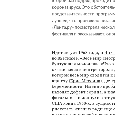
второй раз подряд проходит о
коронавируса. Это обстоятельс
представительности программ
лучшее, что произвело незави
«Лента.ру»
посмотрела нескол
фестиваля и рассказывает, оп
Идет август 1968 года, и
Чика
во Вьетнаме. «Весь мир смот
бунтующая молодежь. «Что эт
оказавшаяся в центре города
которой весь мир сводится к 
юристу (
Крис Мессина
), доч
беременности. Именно проб
находят дефект сердца, а зна
фатально — и лопнули этот 
США конца 1960-х, в сущности
рисковать жизнью ради еще о
выход из тупиковой ситуации