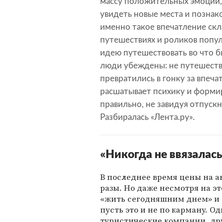
массу положительных эмоций,
увидеть новые места и познак
именно такое впечатление ск
путешествиях и роликов попу
идею путешествовать во что б
люди убеждены: не путешеств
превратились в гонку за впеч
расшатывает психику и форми
правильно, не завидуя отпуск
Разбиралась «Лента.ру».
«Никогда не ввязалась
В последнее время цены на а
разы. Но даже несмотря на э
«жить сегодняшним днем» и 
пусть это и не по карману. 
туристические компании, др