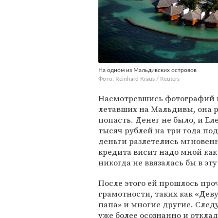
На одном из Мальдивских островов
Фото: Reinhard Kraus / Reuters
Насмотревшись фотографий н
летавших на Мальдивы, она р
попасть. Денег не было, и Ел
тысяч рублей на три года под
деньги разлетелись мгновенн
кредита висит надо мной как 
никогда не ввязалась бы в эт
После этого ей прошлось про
грамотности, таких как «Дев
папа» и многие другие. Сле
уже более осознанно и отклад