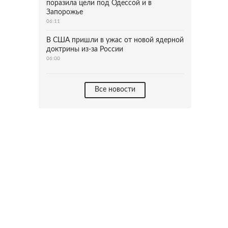
поразила цели под Одессой и в
Запорожье
06:11
В США пришли в ужас от новой ядерной
доктрины из-за России
06:00
Все новости