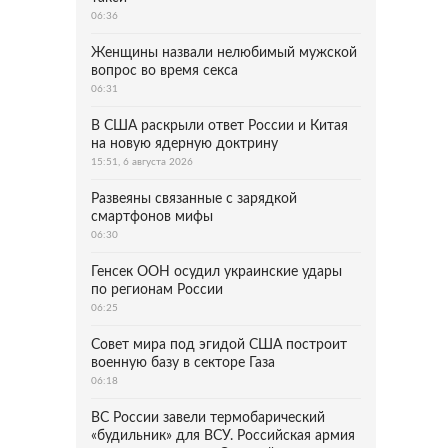
06:36
Женщины назвали нелюбимый мужской
вопрос во время секса
06:31
В США раскрыли ответ России и Китая
на новую ядерную доктрину
15:51, 6 августа 2026
Развеяны связанные с зарядкой
смартфонов мифы
06:30
Генсек ООН осудил украинские удары
по регионам России
06:25
Совет мира под эгидой США построит
военную базу в секторе Газа
06:18
ВС России завели термобарический
«будильник» для ВСУ. Российская армия