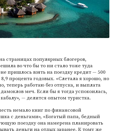
а страницах популярных блогеров,
ешила во что бы то ни стало тоже туда
ене пришлось взять на поездку кредит — 500
 8,9 процента годовых. «Слетала я хорошо, но
о, теперь работаю без отпуска, и выплата
дамоклов меч. Если бы я тогда успокоилась,
у кабалу», — делится опытом туристка.
честь немало книг по финансовой
ушка с деньгами», «Богатый папа, бедный
дующую поездку она намерена планировать
ывать деньги на отдых заранее. К тому же