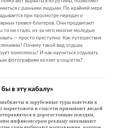
 помогают вырваться из рутины, позволяют
омиться с разными людьми. По крайней мере
ладывается при просмотре передач о
лярных тревел-блогеров. Они продвигают
ы то ни стало, из-за чего многие молодые
овать — просто преступно. Как путешествия
атлениями? Почему такой вид отдыха
рует комплексы? И как научиться отдыхать
ным фотографиям коллег в соцсетях?
 бы в эту кабалу»
виабилеты и зарубежные туры взлетели в
то маркетологи и соцсети призывают людей
отправляться в дорогостоящие поездки,
Одним инфлюэнсерам рекламу заказывают
угие сами выбирают направление, которое