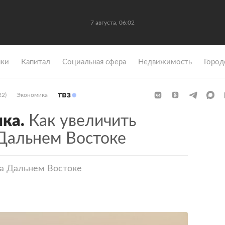
7 августа, 06:02
ки
Капитал
Социальная сфера
Недвижимость
Город
22)
Экономика
ка.
Как увеличить
 Дальнем Востоке
на Дальнем Востоке