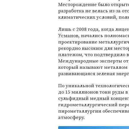
Месторождение было открыто 
разработка не велась из-за о
климатических условий, пол
Лишь с 2008 года, когда лиц
Усманов
, начались полномас
проектирование металлургич
рекордно высоким для мест
платежом, что подтвердило в
Международные эксперты отм
который называют металлом б
развивающаяся зеленая энерг
По уникальной технологическ
до 15 миллионов тонн руды в
сульфидный медный концент
гидрометаллургический перед
пирометаллургии обеспечив
атмосферу.