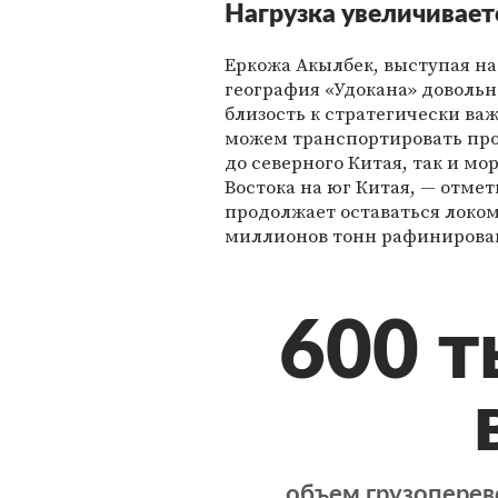
Нагрузка увеличивает
Еркожа Акылбек, выступая на 
география «Удокана» доволь
близость к стратегически ва
можем транспортировать пр
до северного Китая, так и м
Востока на юг Китая, — отме
продолжает оставаться локом
миллионов тонн рафинирован
600 т
объем грузоперев