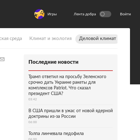
Игры
Лента добра
Войти
ская среда
Климат и экология
Деловой климат
Последние новости
Трамп ответил на просьбу Зеленского
срочно дать Украине ракеты для
комплексов Patriot. Что сказал
президент США?
03:42
В США пришли в ужас от новой ядерной
доктрины из-за России
06:00
Толпа линчевала педофила
06:00