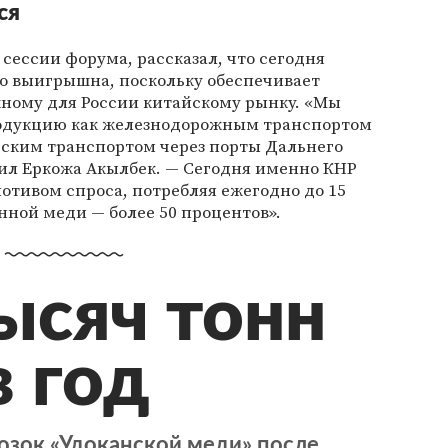
ся
сессии форума, рассказал, что сегодня
но выигрышна, поскольку обеспечивает
жному для России китайскому рынку. «Мы
одукцию как железнодорожным транспортом
орским транспортом через порты Дальнего
тил Еркожа Акылбек. — Сегодня именно КНР
отивом спроса, потребляя ежегодно до 15
ной меди — более 50 процентов».
ысяч тонн
в год
озок «Удоканской меди» после