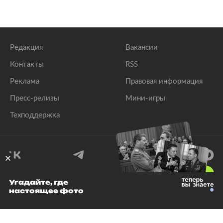
Редакция
Вакансии
Контакты
RSS
Реклама
Правовая информация
Пресс-релизы
Мини-игры
Техподдержка
18
+
Угадайте, где
настоящее фото
© 1999–2026 Все права защищены.
ООО «Лента.Ру»
Лента добра