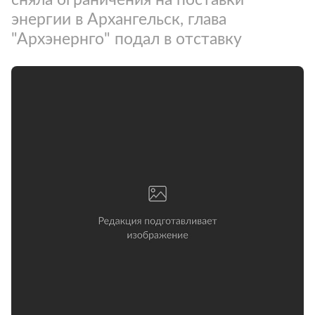
энергии в Архангельск, глава
"Архэнернго" подал в отставку