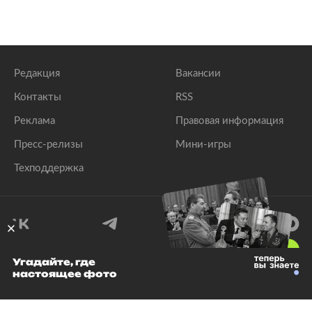
Редакция
Вакансии
Контакты
RSS
Реклама
Правовая информация
Пресс-релизы
Мини-игры
Техподдержка
18
+
Угадайте, где
настоящее фото
© 1999–2026 Все права защищены.
ООО «Лента.Ру»