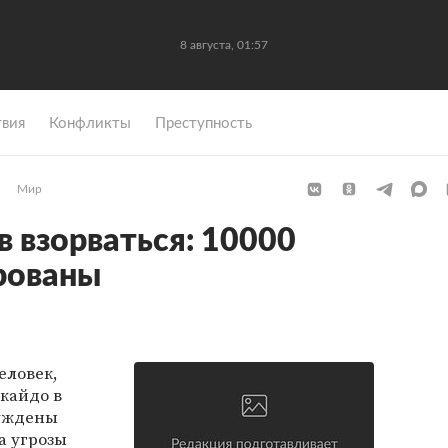
8 августа, 01:57
вия
Конфликты
Преступность
Мир
в взорваться: 10000
рованы
еловек,
кайдо в
нуждены
а угрозы