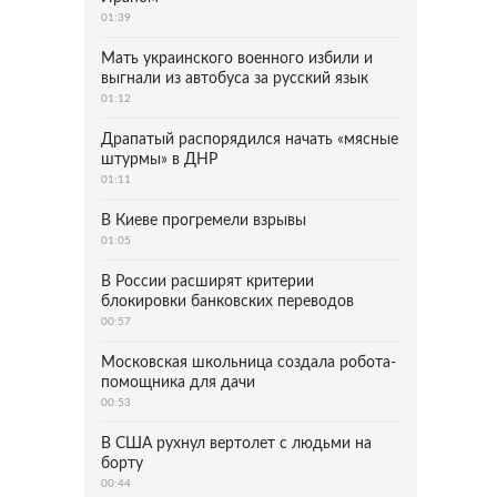
01:39
Мать украинского военного избили и
выгнали из автобуса за русский язык
01:12
Драпатый распорядился начать «мясные
штурмы» в ДНР
01:11
В Киеве прогремели взрывы
01:05
В России расширят критерии
блокировки банковских переводов
00:57
Московская школьница создала робота-
помощника для дачи
00:53
В США рухнул вертолет с людьми на
борту
00:44