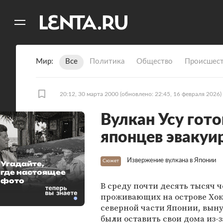
11
A
Мир
Все
Политика
Общество
Происшест
20:12, 30 марта 2000
(обновлено: 22:45, 16 февраля 2026)
Вулкан Усу гото
японцев эвакуи
Извержение вулкана в Японии
Сюжет
Угадайте,
где настоящее
фото
В среду почти десять тысяч ч
проживающих на острове Хок
северной части Японии, вы
были оставить свои дома из-з