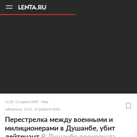
11
A
15:20, 11 апреля 2000
Мир
(обновлено: 23:21, 16 февраля 2026)
Перестрелка между военными и
милиционерами в Душанбе, убит
лейтенант
В Душанбе произошла