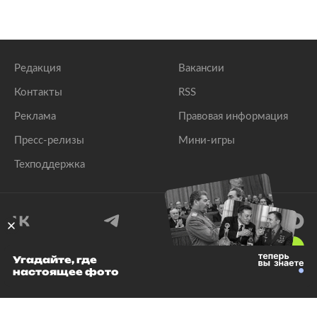
Редакция
Вакансии
Контакты
RSS
Реклама
Правовая информация
Пресс-релизы
Мини-игры
Техподдержка
18
+
Угадайте, где
настоящее фото
© 1999–2026 Все права защищены.
ООО «Лента.Ру»
Лента добра