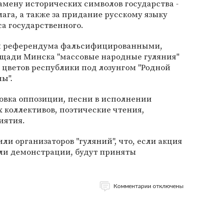
замену исторических символов государства -
лага, а также за придание русскому языку
са государственного.
и референдума фальсифицированными,
ощади Минска "массовые народные гуляния"
 цветов республики под лозунгом "Родной
ы".
товка оппозиции, песни в исполнении
х коллективов, поэтические чтения,
иятия.
ли организаторов "гуляний", что, если акция
ли демонстрации, будут приняты
Комментарии отключены