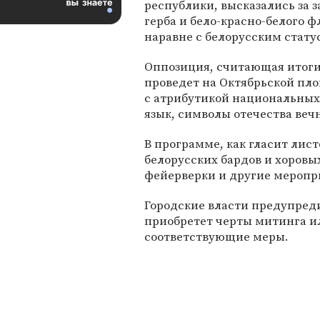
республики, высказались за 
герба и бело-красно-белого ф
наравне с белорусским стату
Оппозиция, считающая итог
проведет на Октябрьской пл
с атрибутикой национальных
язык, символы отечества вечн
В программе, как гласит лис
белорусских бардов и хоровы
фейерверки и другие меропр
Городские власти предупреди
приобретет черты митинга и
соответствующие меры.