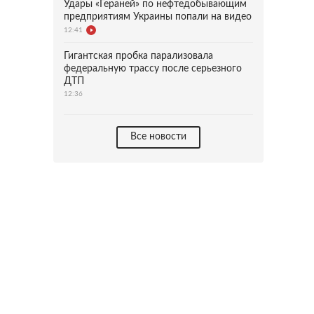
Удары «Гераней» по нефтедобывающим
предприятиям Украины попали на видео
12:41
Гигантская пробка парализовала
федеральную трассу после серьезного
ДТП
12:36
Все новости