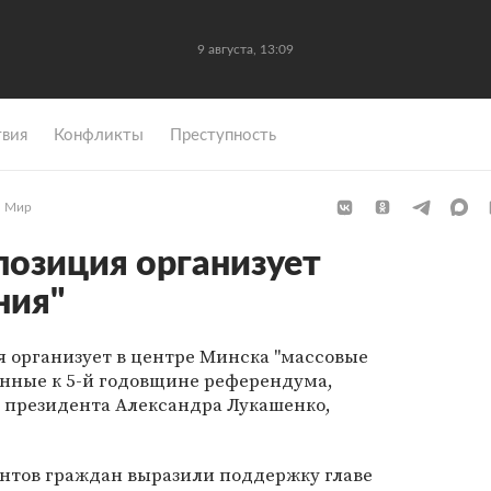
9 августа, 13:09
вия
Конфликты
Преступность
Мир
позиция организует
ния"
я организует в центре Минска "массовые
енные к 5-й годовщине референдума,
 президента Александра Лукашенко,
ентов граждан выразили поддержку главе