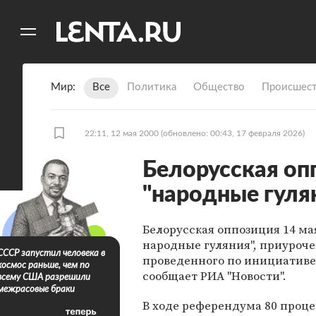
11
A
Мир
Все
Политика
Общество
Происшест
22:11, 12 мая 2000
(обновлено: 00:43, 17 февраля 2026)
Белорусская оп
"народные гуля
Белорусская оппозиция 14 ма
народные гуляния", приуроч
СССР запустил человека в
проведенного по инициативе
космос раньше, чем по
сообщает РИА "Новости".
всему США разрешили
межрасовые браки
В ходе референдума 80 проц