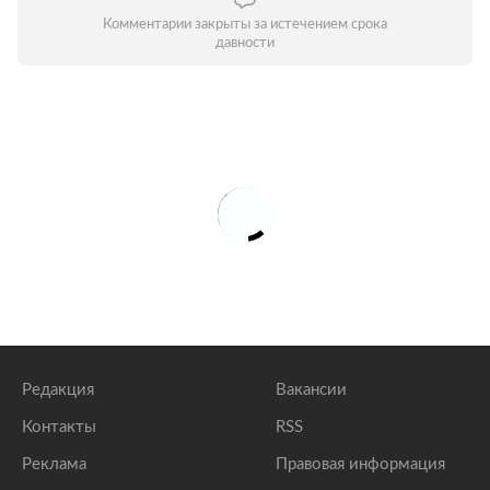
Комментарии закрыты за истечением срока
давности
Редакция
Вакансии
Контакты
RSS
Реклама
Правовая информация