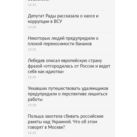
13:35
Депутат Рады рассказала о хаосе и
коррупции в ВСУ
13:34
Некоторых людей предупредили о
плохой переносимости бананов
13:31
Лебедев описал европейскую страну
фразой «отгородилась от России и ведет
себя как идиотка»
13:29
Уехавших путешествовать удаленщиков
предупредили о перспективе лишиться
работы
13:28
Польша захотела сбивать российские
ракеты над Украиной. Что об этом
говорят в Москве?
13:25