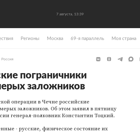
7 августа, 13:39
ствия
Регионы
Москва
69-я параллель
Моя страна
Россия
ские пограничники
мерых заложников
ской операции в Чечне российские
ерых заложников. Об этом заявил в пятницу
сии генерал-полковник Константин Тоцкий.
енные - русские, физическое состояние их