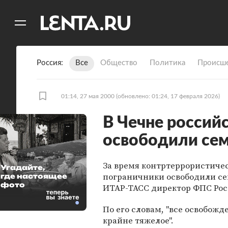
11
A
Россия
Все
Общество
Политика
Происше
01:14, 27 мая 2000
(обновлено: 01:24, 17 февраля 2026)
В Чечне россий
освободили се
За время контртеррористиче
Угадайте,
пограничники освободили сем
где настоящее
фото
ИТАР-ТАСС директор ФПС Рос
По его словам, "все освобожд
крайне тяжелое".