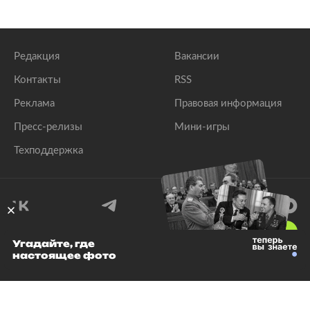
Редакция
Вакансии
Контакты
RSS
Реклама
Правовая информация
Пресс-релизы
Мини-игры
Техподдержка
18
+
Угадайте, где
настоящее фото
© 1999–2026 Все права защищены.
ООО «Лента.Ру»
Лента добра
деактивирована. Добро