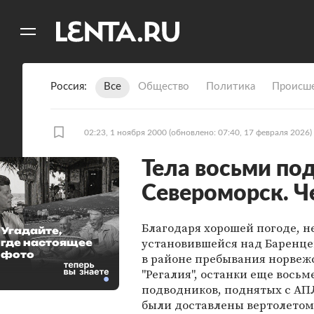
11
A
Россия
Все
Общество
Политика
Происше
02:23, 1 ноября 2000
(обновлено: 07:40, 17 февраля 2026)
Тела восьми по
Североморск. Ч
Благодаря хорошей погоде, н
Угадайте,
установившейся над Баренц
где настоящее
фото
в районе пребывания норвеж
"Регалия", останки еще вось
подводников, поднятых с АПЛ
были доставлены вертолетом