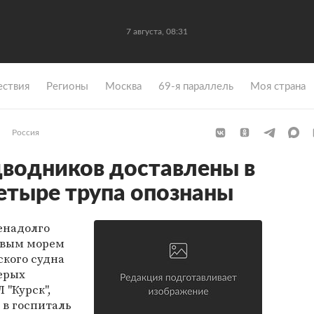
7 августа, 08:31
ствия
Регионы
Москва
69-я параллель
Моя страна
Россия
дводников доставлены в
етыре трупа опознаны
енадолго
евым морем
ского судна
мерых
 "Курск",
 в госпиталь