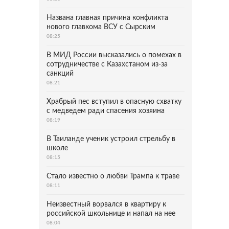
Названа главная причина конфликта
нового главкома ВСУ с Сырским
08:25
В МИД России высказались о помехах в
сотрудничестве с Казахстаном из-за
санкций
08:21
Храбрый пес вступил в опасную схватку
с медведем ради спасения хозяина
08:19
В Таиланде ученик устроил стрельбу в
школе
08:15
Стало известно о любви Трампа к траве
08:11
Неизвестный ворвался в квартиру к
российской школьнице и напал на нее
08:04