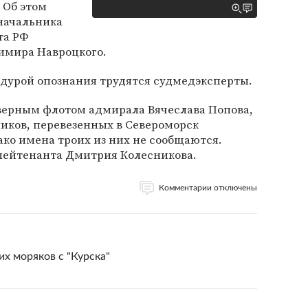
 Об этом
начальника
та РФ
димира Навроцкого.
едурой опознания трудятся судмедэксперты.
ерным флотом адмирала Вячеслава Попова,
иков, перевезенных в Североморск
ако имена троих из них не сообщаются.
лейтенанта Дмитрия Колесникова.
Комментарии отключены
х моряков с "Курска"