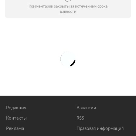
Комментарии закрыты за истечением срока
давности
Редакция
Вакансии
Контакты
RSS
Реклама
Правовая информация