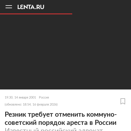
11
A
19:30, 14 января 2001
Россия
(обновлено: 18:54, 16 февраля 2026)
Резник требует отменить коммуно-
советский порядок ареста в России
Известный российский адвокат