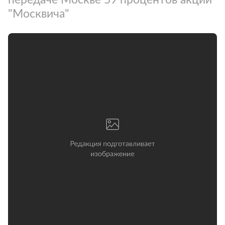
"Москвича"