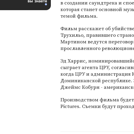
в создании саундтрека и спо
которая станет основной му
темой фильма.
Фильм расскажет об убийств
Трухильо, правившего страной
Мартином ведутся переговоры
прославленного революционе
Эд Харрис, номинировавшийся 
сыграет агента ЦРУ, согласи
когда ЦРУ и администрация 
Доминиканской республике. 
Джеймс Кобурн - американск
Производством фильма будет 
Pictures. Съемки будут прохо