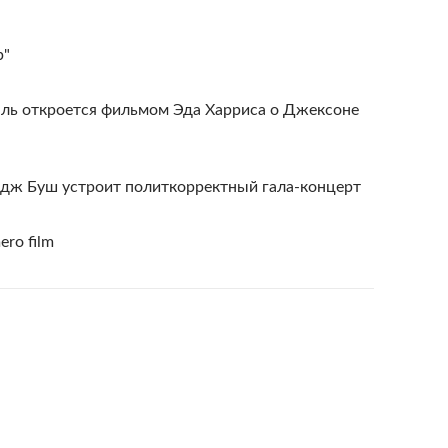
р"
ль откроется фильмом Эда Харриса о Джексоне
рдж Буш устроит политкорректный гала-концерт
ero film