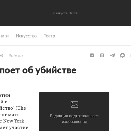
9 августа, 10:30
ниги
Искусство
Театр
6)
Культура
поет об убийстве
ртин
й в
ство" (The
 снимать
e New York
имет участие