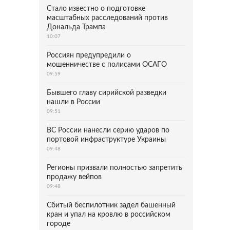
Стало известно о подготовке
масштабных расследований против
Дональда Трампа
10:07
Россиян предупредили о
мошенничестве с полисами ОСАГО
09:59
Бывшего главу сирийской разведки
нашли в России
09:51
ВС России нанесли серию ударов по
портовой инфраструктуре Украины
09:48
Регионы призвали полностью запретить
продажу вейпов
09:48
Сбитый беспилотник задел башенный
кран и упал на кровлю в российском
городе