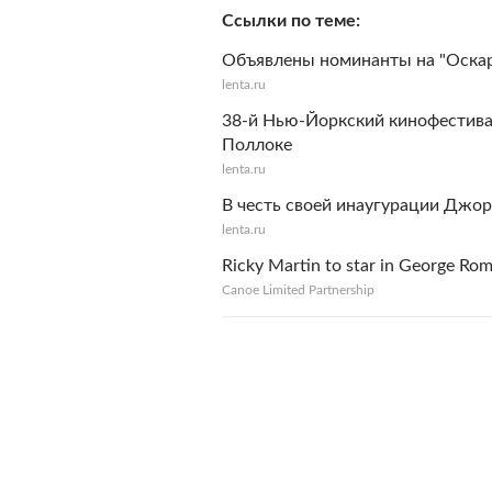
Ссылки по теме
Объявлены номинанты на "Оска
lenta.ru
38-й Нью-Йоркский кинофестива
Поллоке
lenta.ru
В честь своей инаугурации Джо
lenta.ru
Ricky Martin to star in George Rom
Canoe Limited Partnership