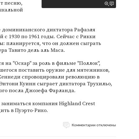
ет песню,
зыкальной
е доминиканского диктатора Рафаэля
 с 1930 по 1961 годы. Сейчас с Рикки
: планируется, что он должен сыграть
ра Тавито дель аль Маса.
на "Оскар" за роль в фильме "Поллок",
вшегося поставить оружие для мятежников,
Кеннеди спровоцировали революцию в
Энтони Куинн сыграет диктатора Трухильо,
ого посла Джозефа Фарланда.
заниматься компания Highland Crest
дить в Пуэрто-Рико.
Комментарии отключены