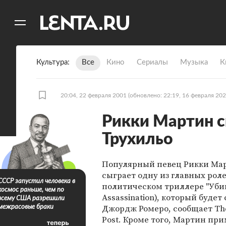
11
A
Культура
Все
Кино
Сериалы
Музыка
К
20:04, 22 февраля 2001
(обновлено: 22:19, 16 февраля 202
Рикки Мартин с
Трухильо
Популярный певец Рикки Ма
сыграет одну из главных роле
СССР запустил человека в
политическом триллере "Убий
космос раньше, чем по
Assassination), который будет
всему США разрешили
Джордж Ромеро, сообщает Th
межрасовые браки
Post. Кроме того, Мартин пр