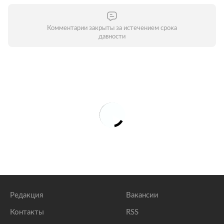
Комментарии закрыты за истечением срока
давности
Редакция
Вакансии
Контакты
RSS