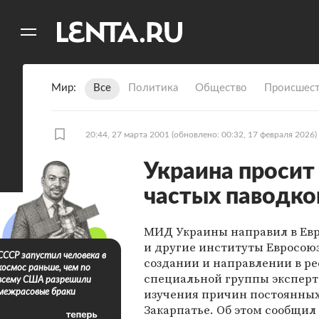
11
A
Мир
Все
Политика
Общество
Происшест
20:44, 27 марта 2001
(обновлено: 00:32, 17 февраля 2026)
Украина просит
частых паводко
МИД Украины направил в Ев
и другие институты Евросоюз
СССР запустил человека в
создании и направлении в р
космос раньше, чем по
специальной группы эксперт
всему США разрешили
изучения причин постоянных
межрасовые браки
Закарпатье. Об этом сообщил