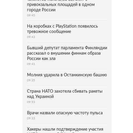
привокзальных площадей в одном
городе России
09:45
На коробках с PlayStation появилось
тревожное сообщение
09:43
Бывший депутат парламента Финляндии
рассказал о внушении финнам образа
России как зла
09:41
Молния ударила в Останкинскую башню
09:35
Страна НАТО захотела сбивать ракеты
над Украиной
09:33
Врачи назвали опасную частоту пульса
09:33
Хакеры нашли подтверждение участия