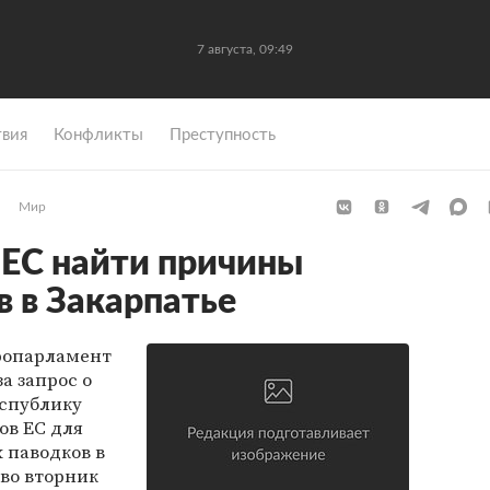
7 августа, 09:49
вия
Конфликты
Преступность
Мир
 ЕС найти причины
в в Закарпатье
ропарламент
а запрос о
еспублику
ов ЕС для
 паводков в
 во вторник