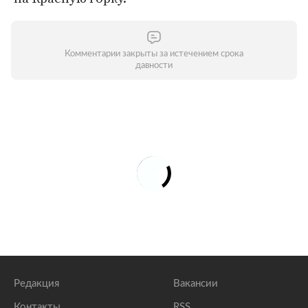
Комментарии закрыты за истечением срока
давности
Редакция
Вакансии
Контакты
RSS