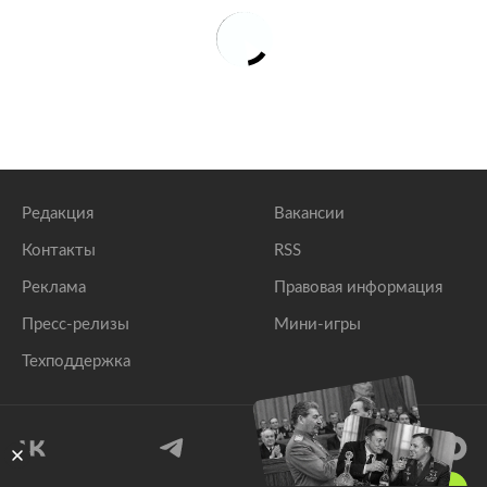
Редакция
Вакансии
Контакты
RSS
Реклама
Правовая информация
Пресс-релизы
Мини-игры
Техподдержка