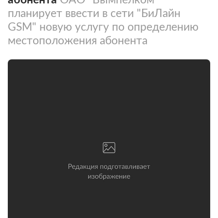
планирует ввести в сети "БиЛайн
GSM" новую услугу по определению
местоположения абонента