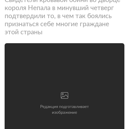
короля Непала в минувший четверг
подтвердили то, в чем так боялись
признаться себе многие граждане
этой страны