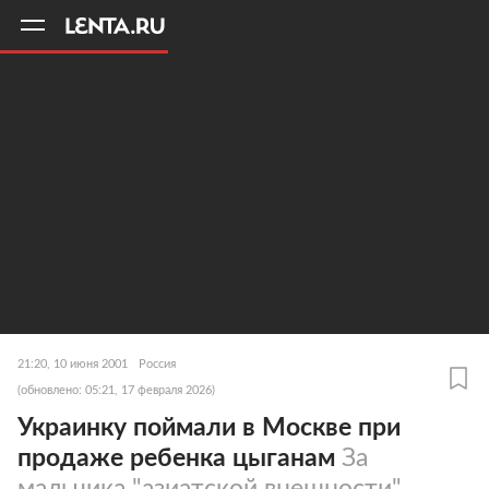
11
A
21:20, 10 июня 2001
Россия
(обновлено: 05:21, 17 февраля 2026)
Украинку поймали в Москве при
продаже ребенка цыганам
За
мальчика "азиатской внешности"