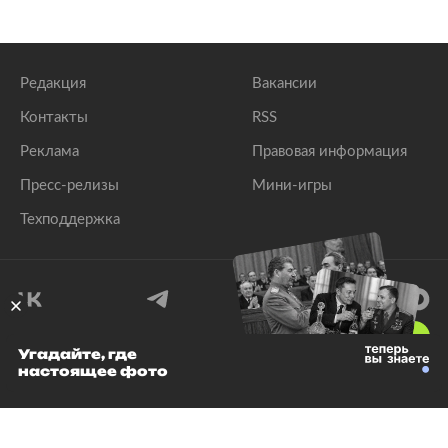
Редакция
Вакансии
Контакты
RSS
Реклама
Правовая информация
Пресс-релизы
Мини-игры
Техподдержка
18
+
Угадайте, где
настоящее фото
© 1999–2026 Все права защищены.
ООО «Лента.Ру»
Лента добра