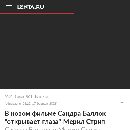
11
A
00:20, 5 июля 2001
Культура
(обновлено: 06:29, 17 февраля 2026)
В новом фильме Сандра Баллок
"открывает глаза" Мерил Стрип
Сандра Баллок и Мерил Стрип