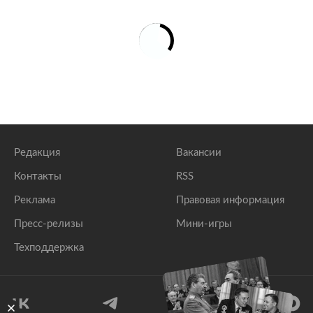
Редакция
Вакансии
Контакты
RSS
Реклама
Правовая информация
Пресс-релизы
Мини-игры
Техподдержка