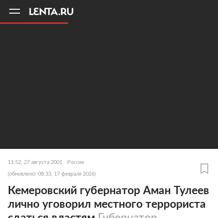
11
A
11:52, 27 августа 2001
Россия
(обновлено: 08:33, 17 февраля 2026)
Кемеровский губернатор Аман Тулеев
лично уговорил местного террориста
сдаться властям
Губернатор