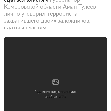
Кемеровской области Аман Тулеев
лично уговорил террориста,
захватившего двоих заложников,
сдаться властям