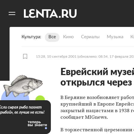
11
A
Культура
Все
Кино
Сериалы
Музыка
К
15:28, 10 сентября 2001
(обновлено: 08:54, 17 февраля 20
Еврейский музе
открылся через
В Берлине возобновляет рабо
крупнейший в Европе Еврейс
Если сырая рыба пахнет
закрытый нацистами в 1938 г
«рыбой», ее лучше не есть!
сообщает MIGnews.
В торжественной церемонии 