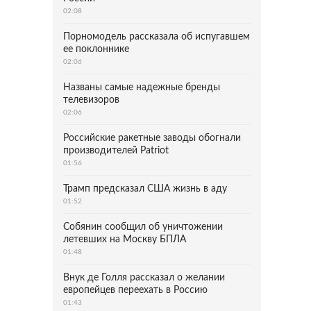
02:08
Порномодель рассказала об испугавшем
ее поклоннике
02:06
Названы самые надежные бренды
телевизоров
02:06
Российские ракетные заводы обогнали
производителей Patriot
01:56
Трамп предсказал США жизнь в аду
01:52
Собянин сообщил об уничтожении
летевших на Москву БПЛА
01:48
Внук де Голля рассказал о желании
европейцев переехать в Россию
01:43