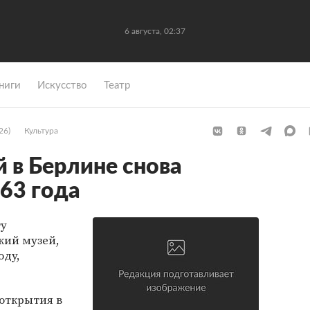
6 августа, 02:37
ниги
Искусство
Театр
26)
Культура
й в Берлине снова
 63 года
ту
кий музей,
оду,
открытия в