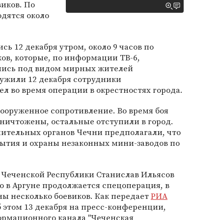
иков. По
одятся около
сь 12 декабря утром, около 9 часов по
ов, которые, по информации ТВ-6,
ались под видом мирных жителей
ружили 12 декабря сотрудники
л во время операции в окрестностях города.
ооруженное сопротивление. Во время боя
уничтожены, остальные отступили в город.
нительных органов Чечни предполагали, что
рытия и охраны незаконных мини-заводов по
 Чеченской Республики Станислав Ильясов
 в Аргуне продолжается спецоперация, в
ы несколько боевиков. Как передает
РИА
б этом 13 декабря на пресс-конференции,
рмационного канала "Чеченская