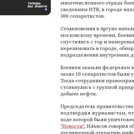
многочисленного отряда боев
сведениям НТВ, в городе нах
300 сепаратистов.
Столкновения в Аргуне начали
московскому времени. Боевик
спустились с гор и намерев
перезимовать в городе, обна
подразделения внутренних де
Боевики оказали федералам в
около 10 сепаратистов были 
Тогда сотрудники правоохра
столкнулись с группой прик
добыче нефти.
Председатель правительства
подтвердил журналистам, что
ходе которой были уничтожен
"Новости"
, Ильясов говорил о
посвященной открытию инфо