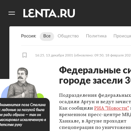
11
A
Россия
Все
Общество
Политика
Происше
16:25, 13 декабря 2001
(обновлено: 09:50, 18 февраля 202
Федеральные си
городе засели 
Подразделения федеральных
осадили Аргун и ведут зачист
Знаменитая поза Сталина
Как сообщили
РИА "Новости"
с ладонью за пазухой была
временном пресс-центре МВД
не ради образа — так он
Ханкале, в Аргуне проходит
маскировал искалеченную в
детстве руку
спецоперация по уничтожен