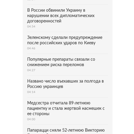
В России обвинили Украину в
нарушении всех дипломатических
договоренностей
04:54
Зеленскому сделали предупреждение
после российских ударов по Киеву
04:46
Популярные препараты связали со
снижением риска переломов
04:27
Названо число въехавших за полгода в
Россию украинцев
04:14
Медсестра отчитала 89-летнюю
пациентку и стала жертвой насмешек с
ее стороны
04:00
Папарацци сняли 52-летнюю Викторию