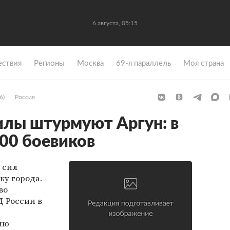
6 августа, 05:15
ствия
Регионы
Москва
69-я параллель
Моя страна
6)
Россия
лы штурмуют Аргун: в
300 боевиков
 сил
ку города.
во
 России в
ию