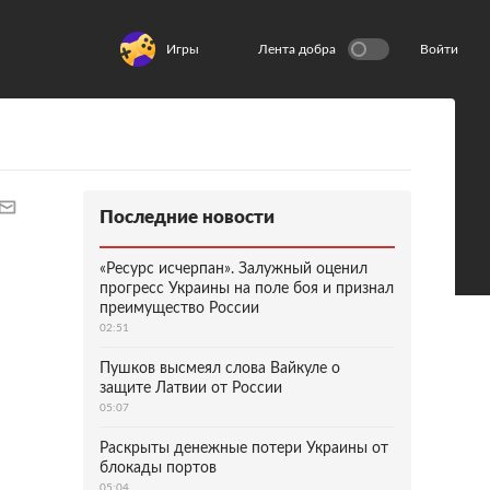
Игры
Лента добра
Войти
Последние новости
«Ресурс исчерпан». Залужный оценил
прогресс Украины на поле боя и признал
преимущество России
02:51
Пушков высмеял слова Вайкуле о
защите Латвии от России
05:07
Раскрыты денежные потери Украины от
блокады портов
05:04