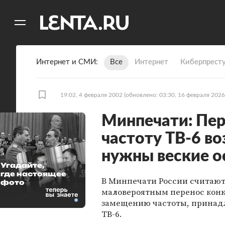
11
A
Интернет и СМИ
Все
Интернет
Киберпрест
19:02, 4 февраля 2002
(обновлено: 03:30, 16 февраля 2026
Минпечати: Пер
частоту ТВ-6 во
нужны веские о
Угадайте,
где настоящее
В Минпечати России считаю
фото
маловероятным перенос конк
замещению частоты, прина
ТВ-6.