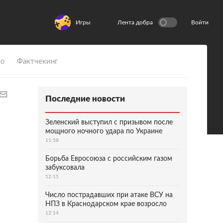
Игры
Лента добра
Войти
ио
Фактчекинг
Последние новости
Зеленский выступил с призывом после
мощного ночного удара по Украине
11:58
Борьба Евросоюза с российским газом
забуксовала
12:15
Число пострадавших при атаке ВСУ на
НПЗ в Краснодарском крае возросло
12:14