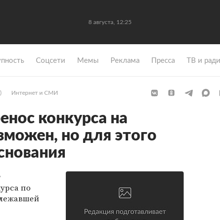
8 августа, 12:25
упность
Coцсети
Мемы
Реклама
Пресса
ТВ и рад
)
Интернет и СМИ
енос конкурса на
зможен, но для этого
снования
т
урса по
длежавшей