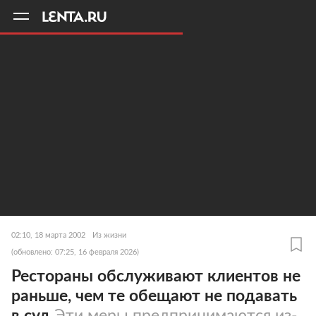
11
A
02:10, 18 марта 2002
Из жизни
(обновлено: 07:25, 16 февраля 2026)
Рестораны обслуживают клиентов не
раньше, чем те обещают не подавать
в суд
Эти меры предпринимаются из-