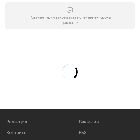
Комментарии закрыты за истечением срока
давности
Редакция
Вакансии
Контакты
RSS