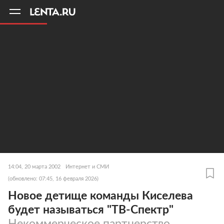
11
A
14:04, 20 марта 2002
Интернет и СМИ
(обновлено: 07:45, 16 февраля 2026)
Новое детище команды Киселева
будет называться "ТВ-Спектр"
Некоммерческое партнерство