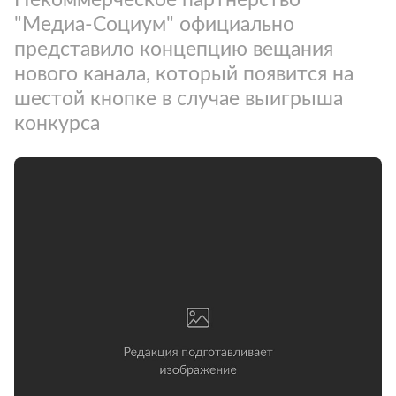
"Медиа-Социум" официально
представило концепцию вещания
нового канала, который появится на
шестой кнопке в случае выигрыша
конкурса