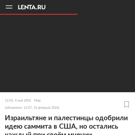
11
A
12:02, 4 мая 2002
Мир
(обновлено: 12:07, 16 февраля 2026)
Израильтяне и палестинцы одобрили
идею саммита в США, но остались
каждый при своём мнении