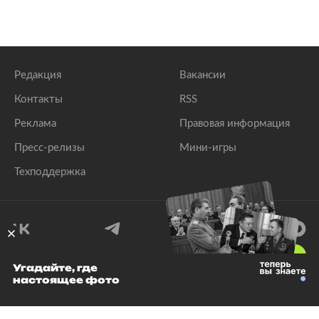
Редакция
Вакансии
Контакты
RSS
Реклама
Правовая информация
Пресс-релизы
Мини-игры
Техподдержка
18
+
Угадайте, где
настоящее фото
© 1999–2026 Все права защищены.
ООО «Лента.Ру»