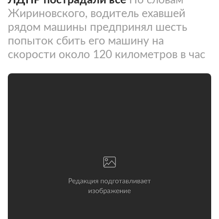
Жириновского, водитель ехавшей
рядом машины предпринял шесть
попыток сбить его машину на
скорости около 120 километров в час