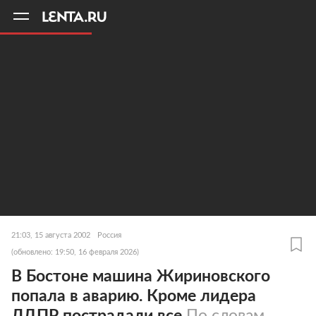
11
A
21:03, 15 августа 2002
Россия
(обновлено: 19:50, 16 февраля 2026)
В Бостоне машина Жириновского
попала в аварию. Кроме лидера
ЛДПР пострадали все
По словам