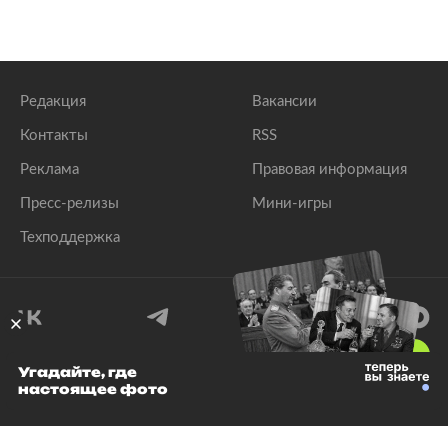
Редакция
Вакансии
Контакты
RSS
Реклама
Правовая информация
Пресс-релизы
Мини-игры
Техподдержка
18
+
Угадайте, где
настоящее фото
© 1999–2026 Все права защищены.
ООО «Лента.Ру»