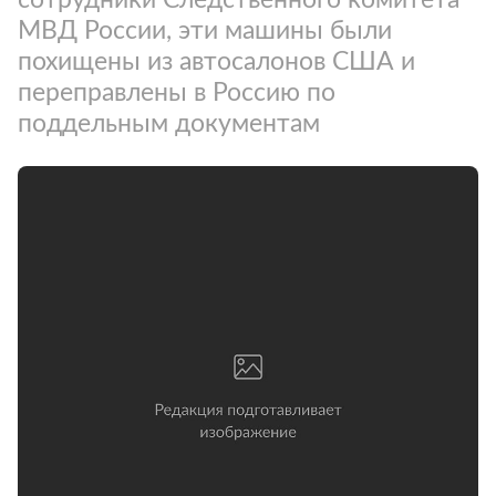
МВД России, эти машины были
похищены из автосалонов США и
переправлены в Россию по
поддельным документам