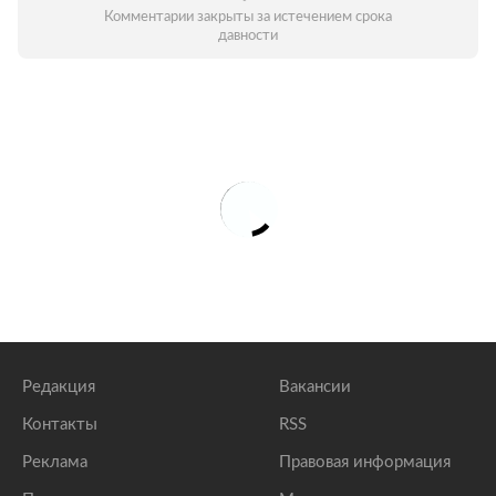
Комментарии закрыты за истечением срока
давности
Редакция
Вакансии
Контакты
RSS
Реклама
Правовая информация