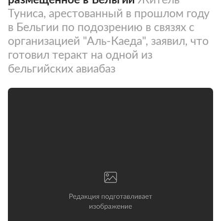
Туниса, арестованный в прошлом году
в Бельгии по подозрению в связях с
организацией "Аль-Каеда", заявил, что
готовил теракт на одной из
бельгийских авиабаз