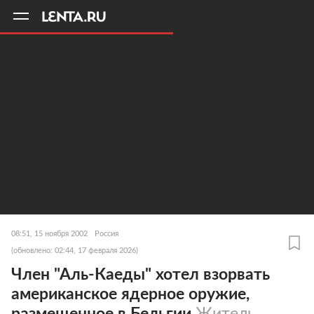
11
A
08:51, 15 ноября 2002
Россия
(обновлено: 02:44, 17 февраля 2026)
Член "Аль-Каеды" хотел взорвать
американское ядерное оружие,
размещенное в Бельгии
Житель