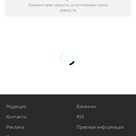
Комментарии закрыты за истечением срока
давности
Редакция
Вакансии
Контакты
RSS
Реклама
Правовая информация